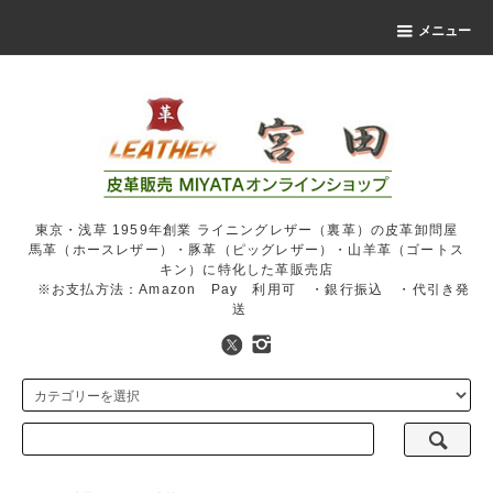
メニュー
東京・浅草 1959年創業 ライニングレザー（裏革）の皮革卸問屋
馬革（ホースレザー）・豚革（ピッグレザー）・山羊革（ゴートス
キン）に特化した革販売店
※お支払方法：Amazon Pay 利用可 ・銀行振込 ・代引き発
送