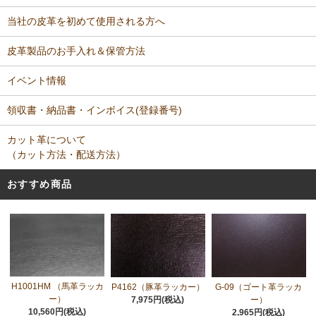
当社の皮革を初めて使用される方へ
皮革製品のお手入れ＆保管方法
イベント情報
領収書・納品書・インボイス(登録番号)
カット革について
（カット方法・配送方法）
おすすめ商品
H1001HM （馬革ラッカ
P4162（豚革ラッカー）
G-09（ゴート革ラッカ
ー）
7,975円(税込)
ー）
10,560円(税込)
2,965円(税込)