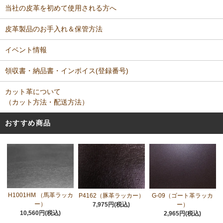
当社の皮革を初めて使用される方へ
皮革製品のお手入れ＆保管方法
イベント情報
領収書・納品書・インボイス(登録番号)
カット革について
（カット方法・配送方法）
おすすめ商品
H1001HM （馬革ラッカ
P4162（豚革ラッカー）
G-09（ゴート革ラッカ
ー）
7,975円(税込)
ー）
10,560円(税込)
2,965円(税込)