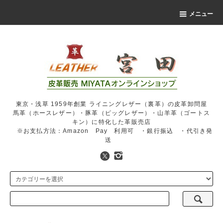
メニュー
東京・浅草 1959年創業 ライニングレザー（裏革）の皮革卸問屋
馬革（ホースレザー）・豚革（ピッグレザー）・山羊革（ゴートス
キン）に特化した革販売店
※お支払方法：Amazon Pay 利用可 ・銀行振込 ・代引き発
送