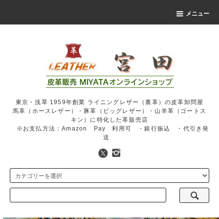
メニュー
東京・浅草 1959年創業 ライニングレザー（裏革）の皮革卸問屋
馬革（ホースレザー）・豚革（ピッグレザー）・山羊革（ゴートス
キン）に特化した革販売店
※お支払方法：Amazon Pay 利用可 ・銀行振込 ・代引き発
送