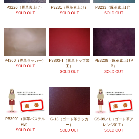
P3226（豚革素上げ）
P3231（豚革素上げ）
P3233（豚革素上げ）
SOLD OUT
SOLD OUT
SOLD OUT
P4360（豚革ラッカー）
P3803-T（豚革トップ加
PB3238（豚革素上げP
SOLD OUT
工）
B）
SOLD OUT
SOLD OUT
PB3901（豚革パステル
G-13（ゴート革ラッカ
GS-09／L（ゴート革ア
PB）
ー）
レンジ加工）
SOLD OUT
SOLD OUT
SOLD OUT