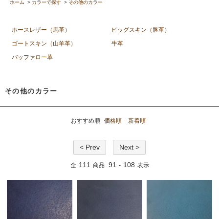
ホーム
>
カラーで探す
>
その他のカラー
ホースレザー（馬革）
ピッグスキン（豚革）
ゴートスキン（山羊革）
牛革
バッファロー革
その他のカラー
おすすめ順
価格順
新着順
< Prev
Next >
111
91
108
全
商品
-
表示