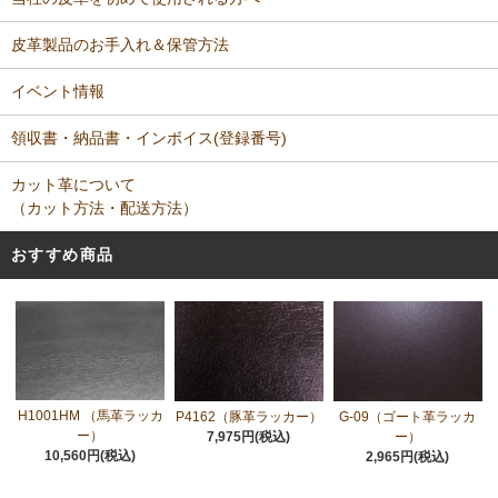
皮革製品のお手入れ＆保管方法
イベント情報
領収書・納品書・インボイス(登録番号)
カット革について
（カット方法・配送方法）
おすすめ商品
H1001HM （馬革ラッカ
P4162（豚革ラッカー）
G-09（ゴート革ラッカ
ー）
7,975円(税込)
ー）
10,560円(税込)
2,965円(税込)