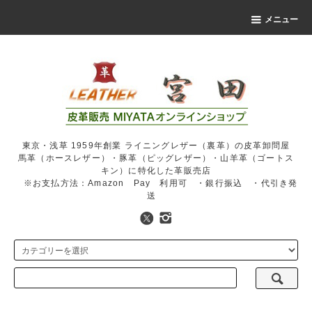
メニュー
東京・浅草 1959年創業 ライニングレザー（裏革）の皮革卸問屋
馬革（ホースレザー）・豚革（ピッグレザー）・山羊革（ゴートス
キン）に特化した革販売店
※お支払方法：Amazon Pay 利用可 ・銀行振込 ・代引き発
送