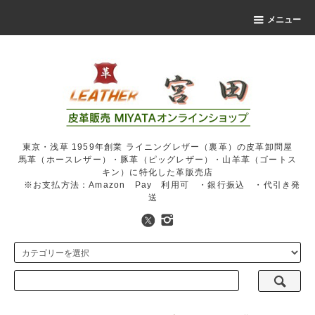
メニュー
東京・浅草 1959年創業 ライニングレザー（裏革）の皮革卸問屋
馬革（ホースレザー）・豚革（ピッグレザー）・山羊革（ゴートス
キン）に特化した革販売店
※お支払方法：Amazon Pay 利用可 ・銀行振込 ・代引き発
送