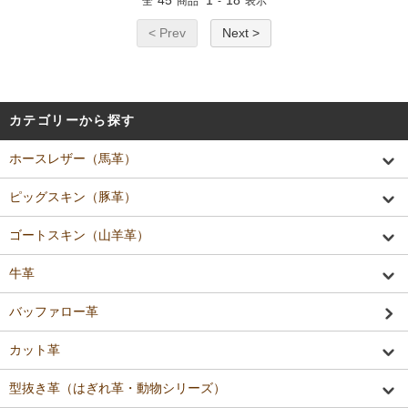
45
1
18
全
商品
-
表示
< Prev
Next >
カテゴリーから探す
ホースレザー（馬革）
ピッグスキン（豚革）
ゴートスキン（山羊革）
牛革
バッファロー革
カット革
型抜き革（はぎれ革・動物シリーズ）