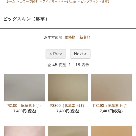
ホーム
>
カラーで探す
>
アイボリー・ベージュ系
>
ピッグスキン（豚革）
ピッグスキン（豚革）
おすすめ順
価格順
新着順
< Prev
Next >
45
1
18
全
商品
-
表示
P3100（豚革素上げ）
P3300（豚革素上げ）
P3193（豚革素上げ）
7,403円(税込)
7,403円(税込)
7,403円(税込)