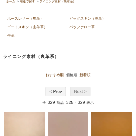
ホーム
>
用途で探す
>
ライニング素材（裏革系）
ホースレザー（馬革）
ピッグスキン（豚革）
ゴートスキン（山羊革）
バッファロー革
牛革
ライニング素材（裏革系）
おすすめ順
価格順
新着順
< Prev
Next >
329
325
329
全
商品
-
表示