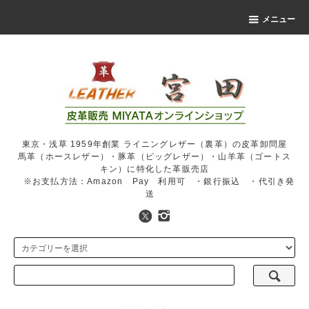
メニュー
東京・浅草 1959年創業 ライニングレザー（裏革）の皮革卸問屋
馬革（ホースレザー）・豚革（ピッグレザー）・山羊革（ゴートス
キン）に特化した革販売店
※お支払方法：Amazon Pay 利用可 ・銀行振込 ・代引き発
送