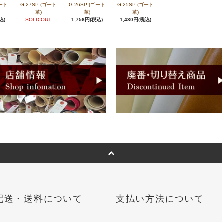
ゴート
G-27SP (ゴート
G-26SP (ゴート
G-25SP (ゴート
革)
革)
革)
込)
SOLD OUT
1,756円(税込)
1,430円(税込)
配送・送料について
支払い方法について