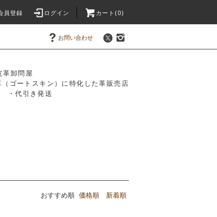
会員登録
ログイン
カート(0)
お問い合わせ
皮革卸問屋
革（ゴートスキン）に特化した革販売店
振込 ・代引き発送
おすすめ順
価格順
新着順