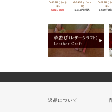
G-30SP (ゴート
G-29SP (ゴート
G-28SP (
革)
革)
革)
SOLD OUT
1,815円(税込)
1,650円(税
返品について