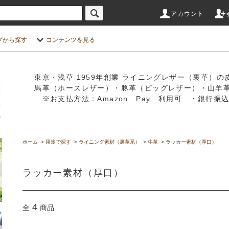
アカウント
プから探す
コンテンツを見る
東京・浅草 1959年創業 ライニングレザー（裏革）の
馬革（ホースレザー）・豚革（ピッグレザー）・山羊
※お支払方法：Amazon Pay 利用可 ・銀行
ホーム
>
用途で探す
>
ライニング素材（裏革系）
>
牛革
>
ラッカー素材（厚口）
ラッカー素材（厚口）
4
全
商品