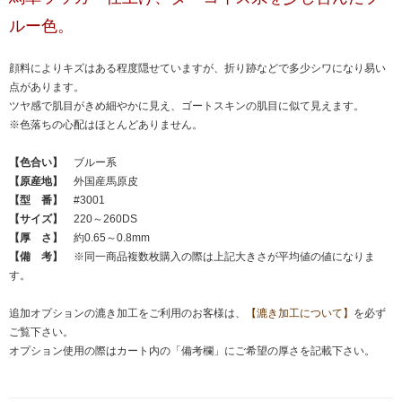
ルー色。
顔料によりキズはある程度隠せていますが、折り跡などで多少シワになり易い
点があります。
ツヤ感で肌目がきめ細やかに見え、ゴートスキンの肌目に似て見えます。
※色落ちの心配はほとんどありません。
【色合い】
ブルー系
【原産地】
外国産馬原皮
【型 番】
#3001
【サイズ】
220～260DS
【厚 さ】
約0.65～0.8mm
【備 考】
※同一商品複数枚購入の際は上記大きさが平均値の値になりま
す。
追加オプションの漉き加工をご利用のお客様は、
【漉き加工について】
を必ず
ご覧下さい。
オプション使用の際はカート内の「備考欄」にご希望の厚さを記載下さい。