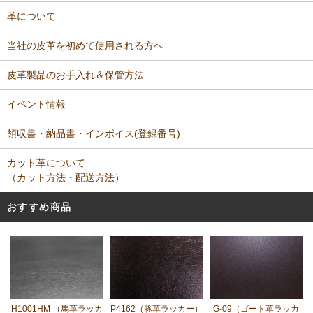
革について
当社の皮革を初めて使用される方へ
皮革製品のお手入れ＆保管方法
イベント情報
領収書・納品書・インボイス(登録番号)
カット革について
（カット方法・配送方法）
おすすめ商品
H1001HM （馬革ラッカ
P4162（豚革ラッカー）
G-09（ゴート革ラッカ