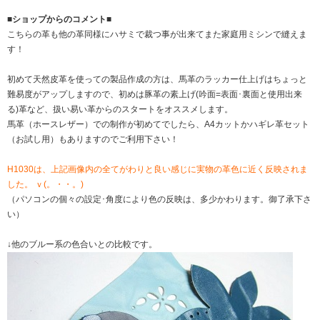
■ショップからのコメント■
こちらの革も他の革同様にハサミで裁つ事が出来てまた家庭用ミシンで縫えま
す！
初めて天然皮革を使っての製品作成の方は、馬革のラッカー仕上げはちょっと
難易度がアップしますので、初めは豚革の素上げ(吟面=表面･裏面と使用出来
る)革など、扱い易い革からのスタートをオススメします。
馬革（ホースレザー）での制作が初めてでしたら、A4カットかハギレ革セット
（お試し用）もありますのでご利用下さい！
H1030は、上記画像内の全てがわりと良い感じに実物の革色に近く反映されま
した。 ｖ(。・・。)
（パソコンの個々の設定･角度により色の反映は、多少かわります。御了承下さ
い）
↓他のブルー系の色合いとの比較です。