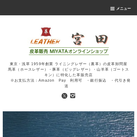
メニュー
東京・浅草 1959年創業 ライニングレザー（裏革）の皮革卸問屋
馬革（ホースレザー）・豚革（ピッグレザー）・山羊革（ゴートス
キン）に特化した革販売店
※お支払方法：Amazon Pay 利用可 ・銀行振込 ・代引き発
送