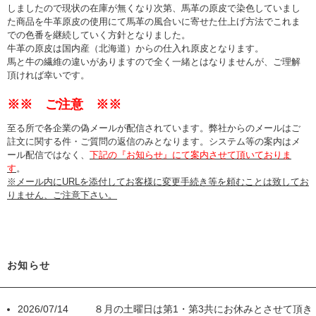
しましたので現状の在庫が無くなり次第、馬革の原皮で染色していまし
た商品を牛革原皮の使用にて馬革の風合いに寄せた仕上げ方法でこれま
での色番を継続していく方針となりました。
牛革の原皮は国内産（北海道）からの仕入れ原皮となります。
馬と牛の繊維の違いがありますので全く一緒とはなりませんが、ご理解
頂ければ幸いです。
※※ ご注意 ※※
至る所で各企業の偽メールが配信されています。弊社からのメールはご
註文に関する件・ご質問の返信のみとなります。システム等の案内はメ
ール配信ではなく、
下記の『お知らせ』にて案内させて頂いておりま
す
。
※メール内にURLを添付してお客様に変更手続き等を頼むことは致してお
りません、ご注意下さい。
お知らせ
2026/07/14 ８月の土曜日は第1・第3共にお休みとさせて頂き