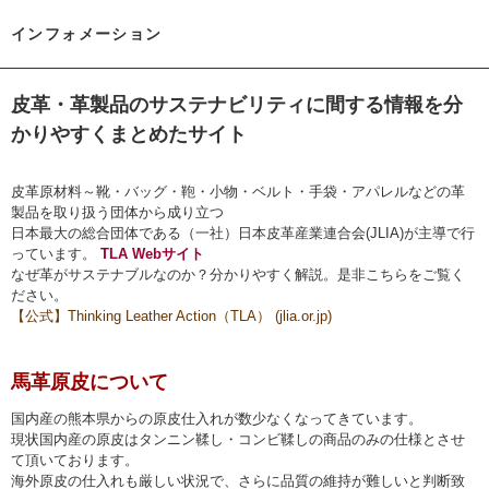
インフォメーション
皮革・革製品のサステナビリティに間する情報を分
かりやすくまとめたサイト
皮革原材料～靴・バッグ・鞄・小物・ベルト・手袋・アパレルなどの革
製品を取り扱う団体から成り立つ
日本最大の総合団体である（一社）日本皮革産業連合会(JLIA)が主導で行
っています。
TLA Webサイト
なぜ革がサステナブルなのか？分かりやすく解説。是非こちらをご覧く
ださい。
【公式】Thinking Leather Action（TLA） (jlia.or.jp)
馬革原皮について
国内産の熊本県からの原皮仕入れが数少なくなってきています。
現状国内産の原皮はタンニン鞣し・コンビ鞣しの商品のみの仕様とさせ
て頂いております。
海外原皮の仕入れも厳しい状況で、さらに品質の維持が難しいと判断致