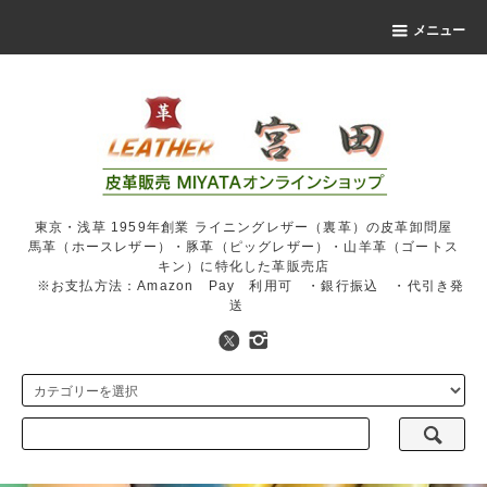
メニュー
東京・浅草 1959年創業 ライニングレザー（裏革）の皮革卸問屋
馬革（ホースレザー）・豚革（ピッグレザー）・山羊革（ゴートス
キン）に特化した革販売店
※お支払方法：Amazon Pay 利用可 ・銀行振込 ・代引き発
送