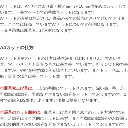
A4カットは、A4サイズより縦・横と5mm～10mm位多めにカットして
います。（基本ゲージでの手裁ちカットになります）
A4カットの素材は限定された商品のみでの販売とさせて頂いておりま
す。ここでは販売していますA4カットについての説明になります。
（参考画像は豚革素上げ素材になります）
A4カットの仕方
A4カット素材のカットの仕方は基本決まりはありません。大きいキ
ズ、穴、小さくとも目立つキズは基本外しています。折りシワも極力外
しますが、やむを得ず端に入る場合もございます。またトラ・色ムラも
酷く目立つ場合は外してカット致します。
◎
豚革素上げ革は、
上記の手順にてカットされます。深い傷、手、足、
可動部の脇部分、乳腺など含まない部分をカットしておりますので、1
枚での購入DS単価と比べますと価格は割高となります。
◎
馬革のカット商材は、
豚革素上げ革と同じ感じのカット方法ですが、
首、足部分はサイズ的にカット出来ず、また可動部の脇部分やお腹周り
の比較的厚さが無い部分などを含まないようカットしておりますので、