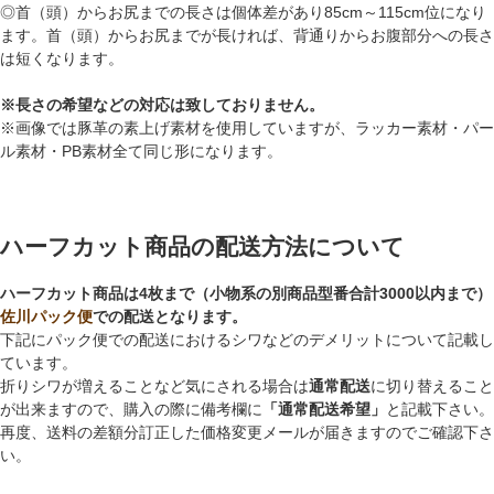
◎首（頭）からお尻までの長さは個体差があり85cm～115cm位になり
ます。首（頭）からお尻までが長ければ、背通りからお腹部分への長さ
は短くなります。
※長さの希望などの対応は致しておりません。
※画像では豚革の素上げ素材を使用していますが、ラッカー素材・パー
ル素材・PB素材全て同じ形になります。
ハーフカット商品の配送方法について
ハーフカット商品は4枚まで（小物系の別商品型番合計3000以内まで）
佐川パック便
での配送となります。
下記にパック便での配送におけるシワなどのデメリットについて記載し
ています。
折りシワが増えることなど気にされる場合は
通常配送
に切り替えること
が出来ますので、購入の際に備考欄に
「通常配送希望」
と記載下さい。
再度、送料の差額分訂正した価格変更メールが届きますのでご確認下さ
い。