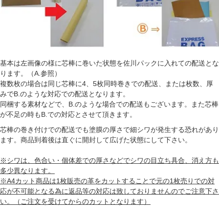
基本は左画像の様に芯棒に巻いた状態を佐川パックに入れての配送とな
ります。（A.参照）
複数枚の場合は同じ芯棒に4、5枚同時巻きでの配送、または枚数、厚
みでB.のような対応での配送となります。
同梱する素材などで、B.のような場合での配送もございます。また芯棒
が不足の時もB.での対応とさせて頂きます。
芯棒の巻き付けでの配送でも塗膜の厚さで細シワが発生する恐れがあり
ます。商品到着後は直ぐに開封して広げた状態にして下さい。
※シワは、色合い・個体差での厚さなどでシワの目立ち具合、消え方も
多少異なります。
※A4カット商品は1枚販売の革をカットすることで元の1枚売りでの対
応が不可能となる為に返品等の対応は致しておりませんのでご注意下さ
い。（ご注文を受けてからのカットとなります）