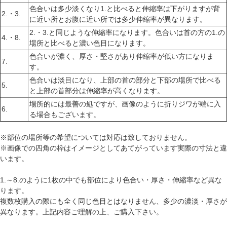
色合いは多少淡くなり1.と比べると伸縮率は下がりますが背
2.・3.
に近い所とお腹に近い所では多少伸縮率が異なります。
2.・3.と同じような伸縮率になります。色合いは首の方の1.の
4.・8.
場所と比べると濃い色目になります。
色合いが濃く、厚さ・堅さがあり伸縮率が低い方になりま
7.
す。
色合いは淡目になり、上部の首の部分と下部の場所で比べる
5.
と上部の首部分は伸縮率が高くなります。
場所的には最善の処ですが、画像のように折りジワが端に入
6.
る場合もございます。
※部位の場所等の希望については対応は致しておりません。
※画像での四角の枠はイメージとしてあてがっています実際の寸法と違
います。
1.～8.のように1枚の中でも部位により色合い・厚さ・伸縮率など異な
ります。
複数枚購入の際にも全く同じ色目とはなりません、多少の濃淡・厚さが
異なります。上記内容ご理解の上、ご購入下さい。