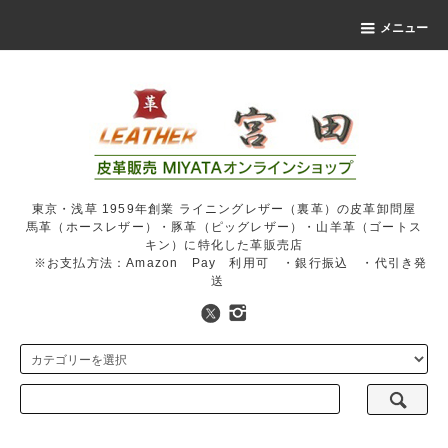
メニュー
東京・浅草 1959年創業 ライニングレザー（裏革）の皮革卸問屋
馬革（ホースレザー）・豚革（ピッグレザー）・山羊革（ゴートス
キン）に特化した革販売店
※お支払方法：Amazon Pay 利用可 ・銀行振込 ・代引き発
送