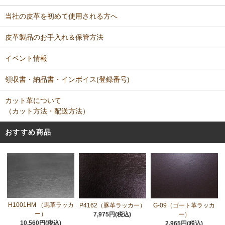
当社の皮革を初めて使用される方へ
皮革製品のお手入れ＆保管方法
イベント情報
領収書・納品書・インボイス(登録番号)
カット革について
（カット方法・配送方法）
おすすめ商品
H1001HM （馬革ラッカ
P4162（豚革ラッカー）
G-09（ゴート革ラッカ
ー）
7,975円(税込)
ー）
10,560円(税込)
2,965円(税込)