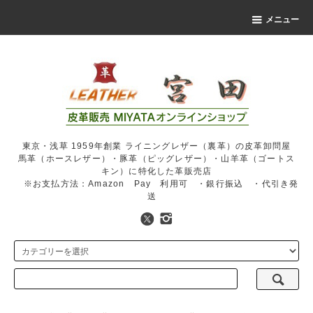
メニュー
東京・浅草 1959年創業 ライニングレザー（裏革）の皮革卸問屋
馬革（ホースレザー）・豚革（ピッグレザー）・山羊革（ゴートス
キン）に特化した革販売店
※お支払方法：Amazon Pay 利用可 ・銀行振込 ・代引き発
送