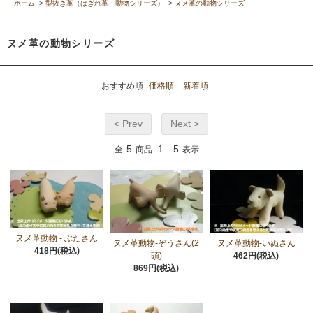
ホーム
>
型抜き革（はぎれ革・動物シリーズ）
>
ヌメ革の動物シリーズ
ヌメ革の動物シリーズ
おすすめ順
価格順
新着順
< Prev
Next >
5
1
5
全
商品
-
表示
ヌメ革動物 - ぶたさん
ヌメ革動物-ぞうさん(2
ヌメ革動物-いぬさん
418円(税込)
頭)
462円(税込)
869円(税込)