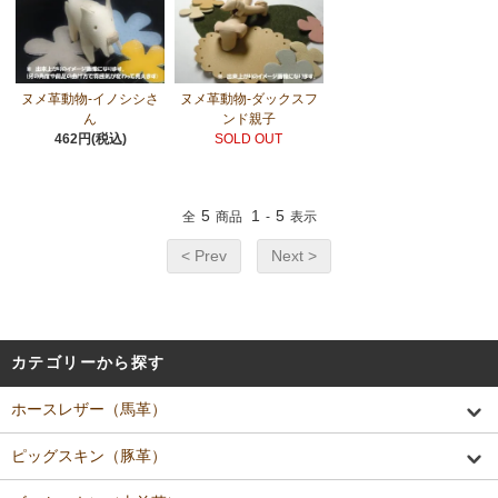
ヌメ革動物-イノシシさ
ヌメ革動物-ダックスフ
ん
ンド親子
462円(税込)
SOLD OUT
5
1
5
全
商品
-
表示
< Prev
Next >
カテゴリーから探す
ホースレザー（馬革）
ピッグスキン（豚革）