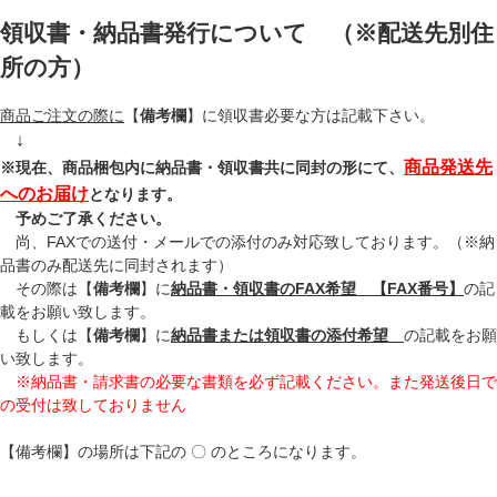
領収書・納品書発行について （※配送先別住
所の方）
商品ご注文の際に
【
備考欄
】に領収書必要な方は記載下さい。
↓
商品発送先
※現在、商品梱包内に納品書・領収書共に同封の形にて、
へのお届け
となります。
予めご了承ください。
尚、FAXでの送付・メールでの添付のみ対応致しております。（※納
品書のみ配送先に同封されます）
その際は【
備考欄
】に
納品書・領収書のFAX希望 【FAX番号】
の記
載をお願い致します。
もしくは【
備考欄
】に
納品書または領収書の添付希望
の記載をお願
い致します。
※納品書・請求書の必要な書類を必ず記載ください。また発送後日で
の受付は致しておりません
【備考欄】の場所は下記の 〇 のところになります。