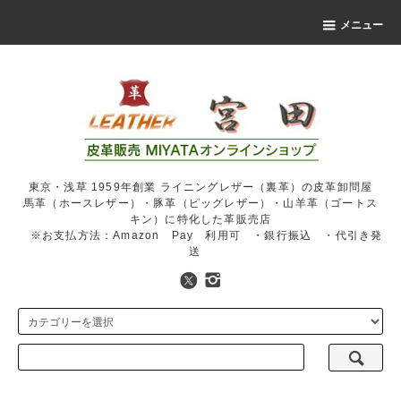
メニュー
東京・浅草 1959年創業 ライニングレザー（裏革）の皮革卸問屋
馬革（ホースレザー）・豚革（ピッグレザー）・山羊革（ゴートス
キン）に特化した革販売店
※お支払方法：Amazon Pay 利用可 ・銀行振込 ・代引き発
送