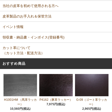
当社の皮革を初めて使用される方へ
皮革製品のお手入れ＆保管方法
イベント情報
領収書・納品書・インボイス(登録番号)
カット革について
（カット方法・配送方法）
おすすめ商品
H1001HM （馬革ラッカ
P4162（豚革ラッカー）
G-09（ゴート革ラッカ
ー）
7,975円(税込)
ー）
10,560円(税込)
2,965円(税込)