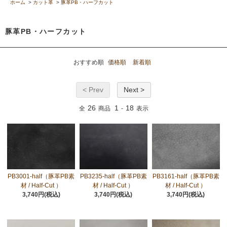
ホーム
>
カット革
>
豚革PB・ハーフカット
豚革PB・ハーフカット
おすすめ順
価格順
新着順
< Prev
Next >
26
1
18
全
商品
-
表示
PB3001-half（豚革PB素
PB3235-half（豚革PB素
PB3161-half（豚革PB素
材 / Half-Cut ）
材 / Half-Cut ）
材 / Half-Cut ）
3,740円(税込)
3,740円(税込)
3,740円(税込)