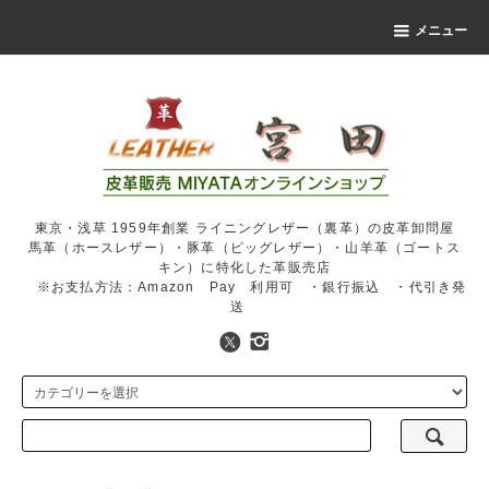
メニュー
東京・浅草 1959年創業 ライニングレザー（裏革）の皮革卸問屋
馬革（ホースレザー）・豚革（ピッグレザー）・山羊革（ゴートス
キン）に特化した革販売店
※お支払方法：Amazon Pay 利用可 ・銀行振込 ・代引き発
送