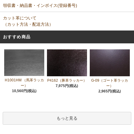
領収書・納品書・インボイス(登録番号)
カット革について
（カット方法・配送方法）
おすすめ商品
H1001HM （馬革ラッカ
P4162（豚革ラッカー）
G-09（ゴート革ラッカ
ー）
7,975円(税込)
ー）
10,560円(税込)
2,965円(税込)
もっと見る