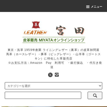
メニュー
東京・浅草 1959年創業 ライニングレザー（裏革）の皮革卸問屋
馬革（ホースレザー）・豚革（ピッグレザー）・山羊革（ゴートス
キン）に特化した革販売店
※お支払方法：Amazon Pay 利用可 ・銀行振込 ・代引き発
送