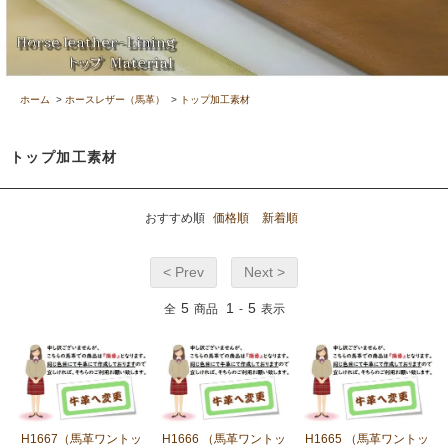
ホーム
>
ホースレザー（馬革）
>
トップ加工素材
トップ加工素材
おすすめ順
価格順
新着順
< Prev
Next >
5
1
5
全
商品
-
表示
H1667（馬革ワントッ
H1666 （馬革ワントッ
H1665 （馬革ワントッ