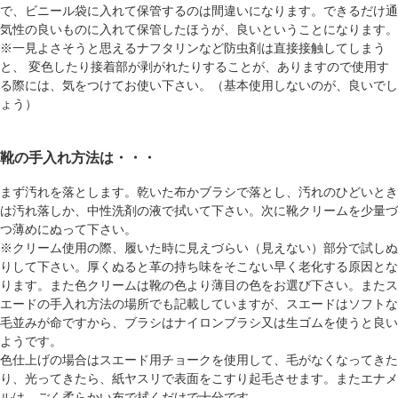
で、ビニール袋に入れて保管するのは間違いになります。できるだけ通
気性の良いものに入れて保管したほうが、良いということになります。
※一見よさそうと思えるナフタリンなど防虫剤は直接接触してしまう
と、 変色したり接着部が剥がれたりすることが、ありますので使用す
る際には、気をつけてお使い下さい。（基本使用しないのが、良いでし
ょう）
靴の手入れ方法は・・・
まず汚れを落とします。乾いた布かブラシで落とし、汚れのひどいとき
は汚れ落しか、中性洗剤の液で拭いて下さい。次に靴クリームを少量づ
つ薄めにぬって下さい。
※クリーム使用の際、履いた時に見えづらい（見えない）部分で試しぬ
りして下さい。厚くぬると革の持ち味をそこない早く老化する原因とな
ります。また色クリームは靴の色より薄目の色をお選び下さい。またス
エードの手入れ方法の場所でも記載していますが、スエードはソフトな
毛並みが命ですから、ブラシはナイロンブラシ又は生ゴムを使うと良い
ようです。
色仕上げの場合はスエード用チョークを使用して、毛がなくなってきた
り、光ってきたら、紙ヤスリで表面をこすり起毛させます。またエナメ
ルは、ごく柔らかい布で拭くだけで十分です。