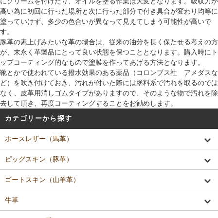
にクリームを付けたり、オイルを塗る作業は大変となります。吸収力が
高い為に初回に行った場所と次に行った部分で付き具合が変わり均等に
塗っていけず、多少の色合いが異なって見えてしまう可能性が高いで
す。
豚革の素上げみたいな革の場合は、従来の油分を長く保たせる考えの方
が、末永く革製品にとって良い状態を保つこととなります。購入時にト
ップコーティング的なもので塗膜を作ってあげる方法となります。
靴とかで使われている撥水効果のある薬品（コロンブス社 アメダスな
ど）を吹き付けておき、汚れが付いた際には塗料系で汚れを取るのでは
なく、皮革用消しゴムタイプがありますので、そのような物で汚れを除
去して頂き、再度コーティングすることをお勧めします。
カテゴリーから探す
ホースレザー（馬革）
ピッグスキン（豚革）
ゴートスキン（山羊革）
牛革