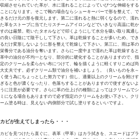
収縮させられていた革が、水に濡れることによっていびつな伸縮をする
ことになります。そこで靴の場合ならシューキーパーで形を整えて、で
きるだけ元の形を復元します。第二に濡れると熱に弱くなるので、濡れ
た革をストーブに当てたりスチームアイロンなどでいきなり高温に乾か
すのは厳禁。乾いたタオルなどで叩くようにして水分を吸い取り風通し
の良い日陰にて陰干しして下さい。革は乾燥することが多いため、でき
るだけ変形しないように形を整えて乾燥して下さい。第三に、雨は革の
栄養分である油分を奪います。さらに一度中まで濡れた革は乾燥すると
革中の油分が不均一となり、部分的に硬化することがありますので、指
定のクリームを柔らかい布につけて、輪を描くように軽くすりこめば尚
大丈夫です。必ずクリーム類で油分を補いましょう。（良いものを永～
く使う為にちょっとした努力です）但し、適量以上のクリームを附けす
ぎると色が濃くなったり、色落ちすることがありますので使すぎないよ
うに注意が必要です。さらに革の仕上げの種類によってはクリームでシ
ミになる場合もありますので必ず指定のクリームをお使い下さい。クリ
ーム塗る時は、見えない内側部分で試し塗りするといいですよ。
カビが生えてしまったら・・・
カビを見つけたら直ぐに、表革（甲革）はカラ拭きを、スエードはブラ