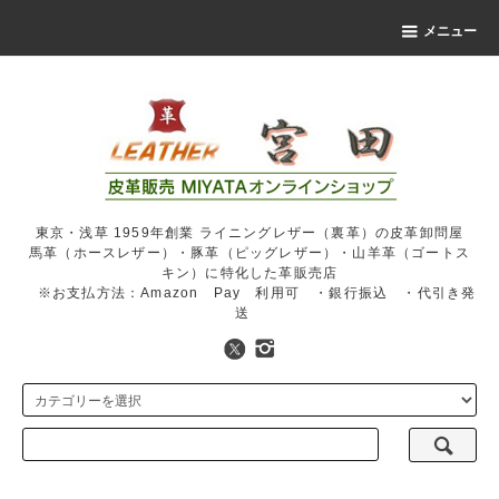
メニュー
東京・浅草 1959年創業 ライニングレザー（裏革）の皮革卸問屋
馬革（ホースレザー）・豚革（ピッグレザー）・山羊革（ゴートス
キン）に特化した革販売店
※お支払方法：Amazon Pay 利用可 ・銀行振込 ・代引き発
送