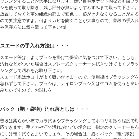
ッシングすることが大事になります。縫い目やポケット内なども歯ブラ
シを使って取り除き、残し部分が無いようすみずみまで取って下さい。
放置しておくと革の組織内部まで変色し、跡がきえなくなることがある
ので要注意ですよ。何よりカビを防ぐことが大事なので、普段の手入れ
や保存方法に気を遣って下さいね!!
スエードの手入れ方法は・・・
スエード等は、よくブラシを掛けて保管に気をつけて下さい。もしも、
汚れなどがついた場合はスプレー式クリーナーを拭きつけてよくブラッ
シングして汚れをお取り下さい。
スエード系はホコリがよく吸い付きますので、使用後はブラッシングを
忘れずして下さい。ブラシは、ナイロンブラシ又は生ゴムを使うと良い
みたいですので、お試しを･･･
バック（鞄・袋物）汚れ落としは・・・
普段は柔らかい布でカラ拭きやブラッシングしてホコリを払う程度で対
応できます。手アカや汗で汚れがひどい場合は、指定のクリーナーを布
につけ軽く拭くとよいでしょう。その場合は、必ずバック（鞄･袋物）