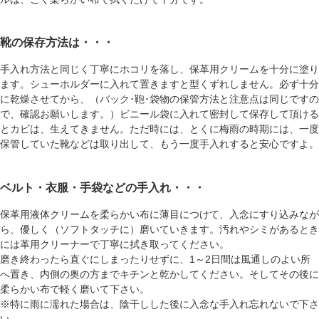
靴の保存方法は・・・
手入れ方法と同じく丁寧にホコリを落し、保革用クリームを十分に塗り
ます。シューホルダーに入れて置きますと型くずれしません。必ず十分
に乾燥させてから、（バック･鞄･袋物の保管方法と注意点は同じですの
で、確認お願いします。）ビニール袋に入れて密封して保存して頂ける
とカビは、生えてきません。ただ時には、とくに梅雨の時期には、一度
保管していた靴などは取り出して、もう一度手入れすると安心ですよ。
ベルト・衣服・手袋などの手入れ・・・
保革用液体クリームを柔らかい布に薄目につけて、入念にすり込みなが
ら、優しく（ソフトタッチに）磨いていきます。汚れやシミがあるとき
には革用クリーナーで丁寧に拭き取ってください。
磨き終わったら直ぐにしまったりせずに、1～2日間は風通しのよい所
へ置き、内側の奥の方までキチンと乾かしてください。そしてその後に
柔らかい布で軽く磨いて下さい。
※特に雨に濡れた場合は、陰干しした後に入念な手入れ忘れないで下さ