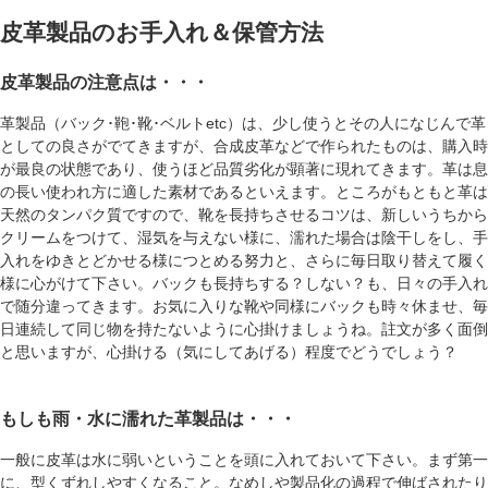
皮革製品のお手入れ＆保管方法
皮革製品の注意点は・・・
革製品（バック･鞄･靴･ベルトetc）は、少し使うとその人になじんで革
としての良さがでてきますが、合成皮革などで作られたものは、購入時
が最良の状態であり、使うほど品質劣化が顕著に現れてきます。革は息
の長い使われ方に適した素材であるといえます。ところがもともと革は
天然のタンパク質ですので、靴を長持ちさせるコツは、新しいうちから
クリームをつけて、湿気を与えない様に、濡れた場合は陰干しをし、手
入れをゆきとどかせる様につとめる努力と、さらに毎日取り替えて履く
様に心がけて下さい。バックも長持ちする？しない？も、日々の手入れ
で随分違ってきます。お気に入りな靴や同様にバックも時々休ませ、毎
日連続して同じ物を持たないように心掛けましょうね。註文が多く面倒
と思いますが、心掛ける（気にしてあげる）程度でどうでしょう？
もしも雨・水に濡れた革製品は・・・
一般に皮革は水に弱いということを頭に入れておいて下さい。まず第一
に、型くずれしやすくなること。なめしや製品化の過程で伸ばされたり