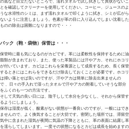
の底など目立たないところで、濡れタオルで試し拭きして異状がないこ
とを確認してクリーナーを使用してください。コーヒー、ジュースのよ
うな水溶性のシミは、まず濡れタオルで叩くように拭き、シミが広がら
ないように注意しましょう。色素が革の目に入り込んでしまい沈着した
ものの除去は困難になりますので・・・
バック（鞄・袋物）保管は・・・
保管時に最も気になるのがカビです。革には柔軟性を保持するために油
脂類が含まれており、また、使った革製品には汗やアカ、それにホコリ
が付いています。カビはこれらを栄養源として成長するため、長く保管
するときにはこれらをできるだけ除去しておくことが必要です。ホコリ
は掃い落とせば良いのですが、汗やアカは簡単に除去出来ませんの
で 、日々の手入れで湿ったタオルで汗やアカの附着していそうな部分
をふくのも一つの方法です。
そして天気の良い日には、陰干しして水分を少なくし、それから保管す
るようにしましょう。
保存は湿度が低く、酸素がない状態が一番良いのですが、一般にはでき
ませんので、よく換気することが大切です。密閉した場所では、滞留空
気中に含まれた湿気が夜間に気温の下降とともに、革の表面に結露し革
を濡らしてしまいます。一度その状態になるとカビは成長を始めますの