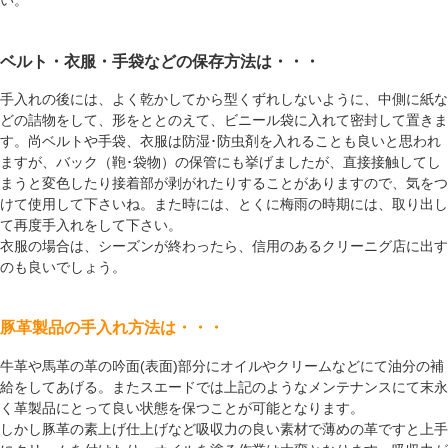
い。
ベルト・衣服・手袋などの保存方法は・・・
手入れの後には、よく乾かしてから型くずれしないように、中側に紙な
どの詰物をして、形をととのえて、ビニール袋に入れて密封して置きま
す。尚ベルトや手袋、衣服は防湿･防虫剤を入れることも良いと思われ
ますが、バック（鞄･袋物）の保管にも挙げましたが、直接接触してし
まうと変色したり接着部が剥がれたりすることがありますので、気をつ
けて使用して下さいね。また時には、とくに梅雨の時期には、取り出し
て再度手入れをして下さい。
衣服の場合は、シーズンが終わったら、信用のあるクリーニグ店に出す
のも良いでしょう。
豚革製品の手入れ方法は・・・
牛革や馬革の革の吟面(表面)部分にオイルやクリームなどにて油分の補
給をしてあげる。またスエードでは上記のようなメンテナンスにて末永
く革製品にとって良い状態を保つことが可能となります。
しかし豚革の素上げ仕上げなど吸収力の良い素材で薄めの革ですと上手