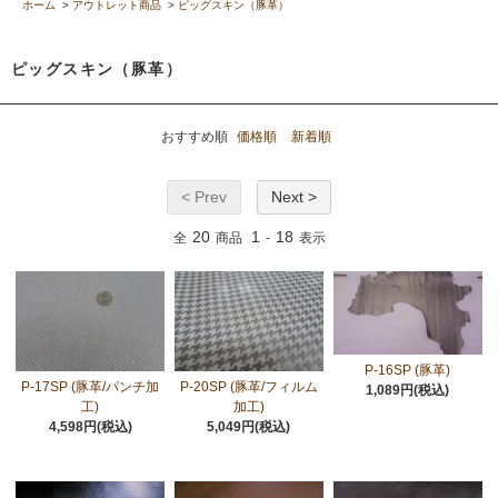
ホーム
>
アウトレット商品
>
ピッグスキン（豚革）
ピッグスキン（豚革）
おすすめ順
価格順
新着順
< Prev
Next >
20
1
18
全
商品
-
表示
P-16SP (豚革)
P-17SP (豚革/パンチ加
P-20SP (豚革/フィルム
1,089円(税込)
工)
加工)
4,598円(税込)
5,049円(税込)