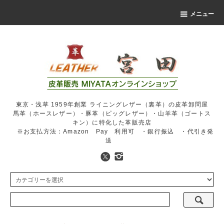
メニュー
東京・浅草 1959年創業 ライニングレザー（裏革）の皮革卸問屋
馬革（ホースレザー）・豚革（ピッグレザー）・山羊革（ゴートス
キン）に特化した革販売店
※お支払方法：Amazon Pay 利用可 ・銀行振込 ・代引き発
送