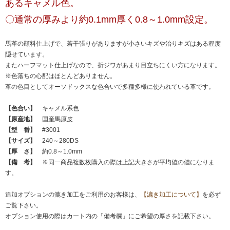
あるキャメル色。
〇通常の厚みより約0.1mm厚く0.8～1.0mm設定。
馬革の顔料仕上げで、若干張りがありますが小さいキズや治りキズはある程度
隠せています。
またハーフマット仕上げなので、折ジワがあまり目立ちにくい方になります。
※色落ちの心配はほとんどありません。
革の色目としてオーソドックスな色合いで多種多様に使われている革です。
【色合い】
キャメル系色
【原産地】
国産馬原皮
【型 番】
#3001
【サイズ】
240～280DS
【厚 さ】
約0.8～1.0mm
【備 考】
※同一商品複数枚購入の際は上記大きさが平均値の値になりま
す。
追加オプションの漉き加工をご利用のお客様は、
【漉き加工について】
を必ず
ご覧下さい。
オプション使用の際はカート内の「備考欄」にご希望の厚さを記載下さい。