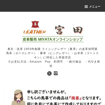
メニュー
東京・浅草 1959年創業 ライニングレザー（裏革）の皮革卸問屋
馬革（ホースレザー）・豚革（ピッグレザー）・山羊革（ゴートス
キン）に特化した革販売店
※お支払方法：Amazon Pay 利用可 ・銀行振込 ・代引き発
送