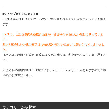
■ショップからのコメント■
H278は厚みはありますが、ハサミで裁つ事も出来ますし家庭用ミシンでも縫え
ます。
H278は、上記画像内の型抜き画像が一番現物の革色に近い感じに映っていま
す。
型抜き画像以外の他の画像は比較的暗い感じの色合いに反映されてしまいまし
た。
（パソコンの個々の設定･角度により色の反映は、多少かわります。御了承下さ
い）
天然皮革の種類や各仕上げ方法によりメリット･デメリットがありますのでご希
望の品をお選び下さい。
カテゴリーから探す