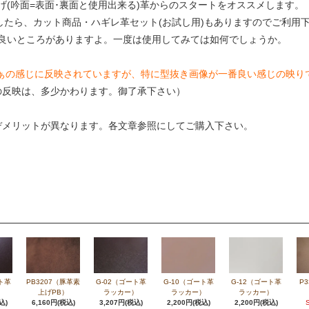
(吟面=表面･裏面と使用出来る)革からのスタートをオススメします。
したら、カット商品・ハギレ革セット(お試し用)もありますのでご利用
良いところがありますよ。一度は使用してみては如何でしょうか。
まぁの感じに反映されていますが、特に型抜き画像が一番良い感じの映り
色の反映は、多少かわります。御了承下さい）
デメリットが異なります。各文章参照にしてご購入下さい。
ト革
PB3207（豚革素
G-02（ゴート革
G-10（ゴート革
G-12（ゴート革
P
）
上げPB）
ラッカー）
ラッカー）
ラッカー）
込)
6,160円(税込)
3,207円(税込)
2,200円(税込)
2,200円(税込)