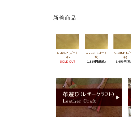
新着商品
G-30SP (ゴート
G-29SP (ゴート
G-28SP (
革)
革)
革)
SOLD OUT
1,815円(税込)
1,650円(税