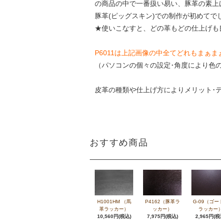
の商品の中で一番扱い易い、豚革の素上げ
豚革(ピッグスキン)での制作が初めてで
★使いこなすと、どの革もどの仕上げも
P6011は上記画像の中全てどれもまぁ
（パソコンの個々の設定･角度により
皮革の種類や仕上げ方によりメリット･
おすすめ商品
H1001HM （馬
P4162（豚革ラ
G-09（ゴー
革ラッカー）
ッカー）
ラッカー
10,560円(税込)
7,975円(税込)
2,965円(税