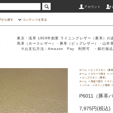
アカウント
プから探す
コンテンツを見る
東京・浅草 1959年創業 ライニングレザー（裏革）の
馬革（ホースレザー）・豚革（ピッグレザー）・山羊
※お支払方法：Amazon Pay 利用可 ・銀行
ホーム
>
ピッグスキン（豚
ホーム
>
カラーで探す
>
パ
>
ピッグスキン（豚革）
ホーム
>
用途で探す
>
ライ
>
パール・メタリック素材
P6011（豚
7,975円(税込)