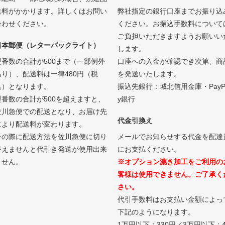
送料がかかります。詳しくはお問い
弊社指定の銀行口座までお振り込
合わせください。
ください。お振込手数料について
ご負担いただきますようお願いい
日本郵便（レターパックライト）
します。
型番数の合計が500まで（一部例外
口座への入金が確認でき次第、商
あり）、配送料は一律480円（税
を発送いたします。
込）となります。
振込先銀行：城北信用金庫・PayP
型番数の合計が500を超えますと、
y銀行
佐川急便での配送となり、お届け先
代金引換え
により配送料が変わります。
その際に配送方法を佐川急便に切り
メールでお知らせする代金を配達
替えませんと代引き発送が使用出来
にお支払ください。
ません。
※オプション漉き加工をご利用の
客様は使用できません。ご了承く
さい。
代引手数料はお支払い金額によっ
下記のようになります。
1万円以下：330円／3万円以下：4