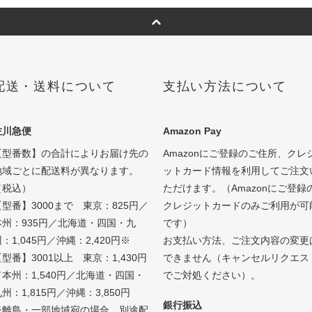
配送・送料について
支払い方法について
佐川急便
Amazon Pay
【型番数】の合計によりお届け先の
Amazonにご登録のご住所、クレ
地域ごとに配送料が異なります。
ットカード情報を利用してご注文
（税込）
ただけます。（Amazonにご登録
【型番】3000まで 東京：825円／
クレジットカードのみご利用が可
本州：935円／北海道・四国・九
です）
：1,045円／沖縄：2,420円※
お支払い方法、ご注文内容の変更
型番】3001以上 東京：1,430円
できません（キャンセルリクエス
／本州：1,540円／北海道・四国・
でご対処ください）。
州：1,815円／沖縄：3,850円
銀行振込
※離島・一部地域宛の場合、別途配