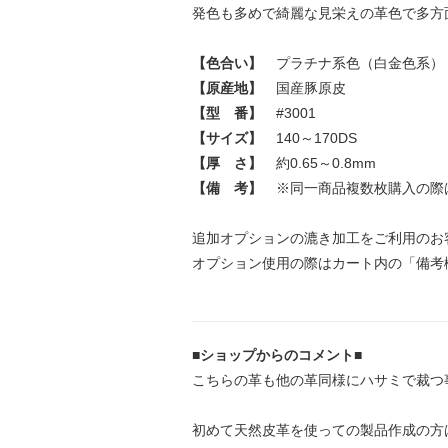
発色も多めで綺麗な見栄えの革色で多方
【色合い】
プラチナ系色（白金色系）
【原産地】
国産豚原皮
【型 番】
#3001
【サイズ】
140～170DS
【厚 さ】
約0.65～0.8mm
【備 考】
※同一商品複数枚購入の際
追加オプションの漉き加工をご利用のお
オプション使用の際はカート内の「備考
■ショップからのコメント■
こちらの革も他の革同様にハサミで裁つ
初めて天然皮革を使っての製品作成の方