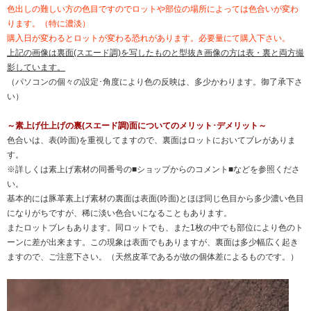
色出しの難しい方の色目ですのでロットや部位の場所によっては色合いが変わ
ります。（特に濃淡）
購入日が変わるとロットが変わる恐れがあります。必要量にて購入下さい。
上記の画像は裏面(スエード調)を写したものと型抜き画像の方は表・裏と両方撮
影しています。
（パソコンの個々の設定･角度により色の反映は、多少かわります。御了承下さ
い）
～素上げ仕上げの裏(スエード調)面についてのメリット･デメリット～
色合いは、表(吟面)を重視してますので、裏面はロットにおいてブレがありま
す。
※詳しくは素上げ素材の同番号の■ショップからのコメント■などを参照くださ
い。
基本的には豚革素上げ素材の裏面は表面(吟面)とほぼ同じ色目から多少濃い色目
になりがちですが、稀に淡い色合いになることもあります。
またロットブレもあります。同ロットでも、また1枚の中でも部位により色のト
ーンに差が出来ます。この現象は表面でもありますが、裏面は多少幅広く起き
ますので、ご注意下さい。（天然皮革であるが故の個体差によるものです。）