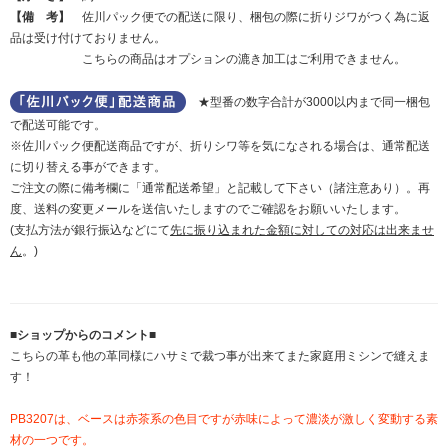
【備 考】
佐川パック便での配送に限り、梱包の際に折りジワがつく為に返
品は受け付けておりません。
こちらの商品はオプションの漉き加工はご利用できません。
★型番の数字合計が3000以内まで同一梱包
で配送可能です。
※佐川パック便配送商品ですが、折りシワ等を気になされる場合は、通常配送
に切り替える事ができます。
ご注文の際に備考欄に「通常配送希望」と記載して下さい（諸注意あり）。再
度、送料の変更メールを送信いたしますのでご確認をお願いいたします。
(支払方法が銀行振込などにて
先に振り込まれた金額に対しての対応は出来ませ
ん
。)
■ショップからのコメント■
こちらの革も他の革同様にハサミで裁つ事が出来てまた家庭用ミシンで縫えま
す！
PB3207は、ベースは赤茶系の色目ですが赤味によって濃淡が激しく変動する素
材の一つです。