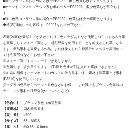
■濃いブラウン系お求めの方は⇒PB3232 但し色落ちは多く目立ちます。
■オーソドックスのブラウン系お求めの方⇒PB3207 多少色落ちが目立ちま
す。
■淡い色目のブラウン系の場合⇒PB3229 色落ちは少々程度となります。
◆吟(表)面使いのお客様は、P3207をお求め下さい。
表面(吟面)は天然キズが多かったり、色ムラがあるなど使用しづらいであろう革
を裏返ししてスエード調として起毛部分を使用することを前提とした革になり
ます。天然素材を重視する作品。または靴でしたら踵部分のスベリや表面使い
では先裏部分などにお使い下さい。
※スエード調です＝スエードではありません。
※色落ちは、多少目立ちます。(工程上 色止め剤を入れる事はできません)
※
右端の画像はハーフカットのカットの仕方見本です。素材は豚革素上げ素材
(P3210)を使用しています。
ダーク系の色目からベージュ系色などのお供に、また靴でもブラウン色系統の
ライニング素材の踵部分使いでスベリなどに…
【色合い】
ブラウン系色（赤茶色系）
【原産地】
国内産豚原皮
【型 番】
#700
【サイズ】
65～80DS
【厚 さ】
約0.65～0.8mm