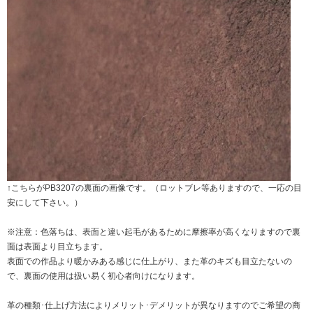
↑こちらがPB3207の裏面の画像です。（ロットブレ等ありますので、一応の目
安にして下さい。）
※注意：色落ちは、表面と違い起毛があるために摩擦率が高くなりますので裏
面は表面より目立ちます。
表面での作品より暖かみある感じに仕上がり、また革のキズも目立たないの
で、裏面の使用は扱い易く初心者向けになります。
革の種類･仕上げ方法によりメリット･デメリットが異なりますのでご希望の商