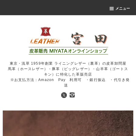
メニュー
東京・浅草 1959年創業 ライニングレザー（裏革）の皮革卸問屋
馬革（ホースレザー）・豚革（ピッグレザー）・山羊革（ゴートス
キン）に特化した革販売店
※お支払方法：Amazon Pay 利用可 ・銀行振込 ・代引き発
送