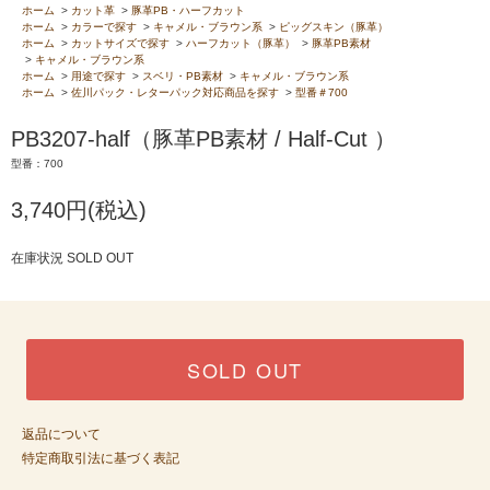
ホーム
>
カット革
>
豚革PB・ハーフカット
ホーム
>
カラーで探す
>
キャメル・ブラウン系
>
ピッグスキン（豚革）
ホーム
>
カットサイズで探す
>
ハーフカット（豚革）
>
豚革PB素材
>
キャメル・ブラウン系
ホーム
>
用途で探す
>
スベリ・PB素材
>
キャメル・ブラウン系
ホーム
>
佐川パック・レターパック対応商品を探す
>
型番＃700
PB3207-half（豚革PB素材 / Half-Cut ）
型番：700
3,740円(税込)
在庫状況 SOLD OUT
SOLD OUT
返品について
特定商取引法に基づく表記