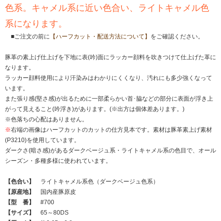
色系。キャメル系に近い色合い、ライトキャメル色
系になります。
■ご注文の前に
【ハーフカット・配送方法について】
をご確認ください。
豚革の素上げ仕上げを下地に表(吟)面にラッカー顔料を吹きつけて仕上げた革に
なります。
ラッカー顔料使用により汗染みはわかりにくくなり、汚れにも多少強くなって
います。
また張り感(堅さ感)が出るために一部柔らかい首･脇などの部分に表面が浮き上
がって見えること(吟浮き)があります。(※出方は個体差あります。)
※色落ちの心配はありません。
※
右端の画像はハーフカットのカットの仕方見本です。素材は豚革素上げ素材
(P3210)を使用しています。
ダークさ(暗さ感)があるダークベージュ系・ライトキャメル系の色目で、オール
シーズン・多種多様に使われています。
【色合い】
ライトキャメル系色（ダークベージュ色系）
【原産地】
国内産豚原皮
【型 番】
#700
【サイズ】
65～80DS