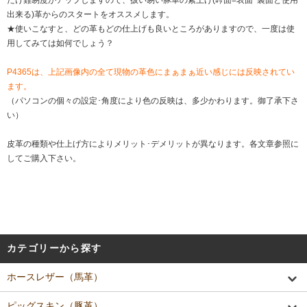
だけ難易度がアップしますので、扱い易い豚革の素上げ(吟面=表面･裏面と使用
出来る)革からのスタートをオススメします。
★使いこなすと、どの革もどの仕上げも良いところがありますので、一度は使
用してみては如何でしょう？
P4365は、上記画像内の全て現物の革色にまぁまぁ近い感じには反映されてい
ます。
（パソコンの個々の設定･角度により色の反映は、多少かわります。御了承下さ
い）
皮革の種類や仕上げ方によりメリット･デメリットが異なります。各文章参照に
してご購入下さい。
カテゴリーから探す
ホースレザー（馬革）
ピッグスキン（豚革）