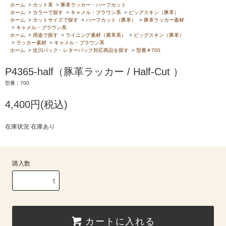
ホーム
>
カット革
>
豚革ラッカー・ハーフカット
ホーム
>
カラーで探す
>
キャメル・ブラウン系
>
ピッグスキン（豚革）
ホーム
>
カットサイズで探す
>
ハーフカット（豚革）
>
豚革ラッカー素材
>
キャメル・ブラウン系
ホーム
>
用途で探す
>
ライニング素材（裏革系）
>
ピッグスキン（豚革）
>
ラッカー素材
>
キャメル・ブラウン系
ホーム
>
佐川パック・レターパック対応商品を探す
>
型番＃700
P4365-half（豚革ラッカー / Half-Cut ）
型番：700
4,400円(税込)
在庫状況 在庫あり
購入数
カートに入れる