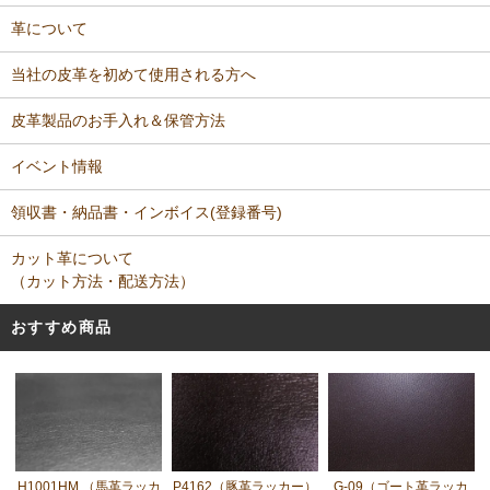
革について
当社の皮革を初めて使用される方へ
皮革製品のお手入れ＆保管方法
イベント情報
領収書・納品書・インボイス(登録番号)
カット革について
（カット方法・配送方法）
おすすめ商品
H1001HM （馬革ラッカ
P4162（豚革ラッカー）
G-09（ゴート革ラッカ