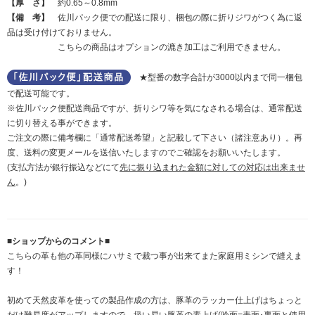
【厚 さ】
約0.65～0.8mm
【備 考】
佐川パック便での配送に限り、梱包の際に折りジワがつく為に返
品は受け付けておりません。
こちらの商品はオプションの漉き加工はご利用できません。
★型番の数字合計が3000以内まで同一梱包
で配送可能です。
※佐川パック便配送商品ですが、折りシワ等を気になされる場合は、通常配送
に切り替える事ができます。
ご注文の際に備考欄に「通常配送希望」と記載して下さい（諸注意あり）。再
度、送料の変更メールを送信いたしますのでご確認をお願いいたします。
(支払方法が銀行振込などにて
先に振り込まれた金額に対しての対応は出来ませ
ん
。)
■ショップからのコメント■
こちらの革も他の革同様にハサミで裁つ事が出来てまた家庭用ミシンで縫えま
す！
初めて天然皮革を使っての製品作成の方は、豚革のラッカー仕上げはちょっと