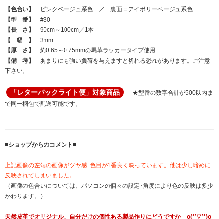
【色合い】
ピンクベージュ系色 ／ 裏面＝アイボリーベージュ系色
【型 番】
#30
【長 さ】
90cm～100cm／1本
【 幅 】
3mm
【厚 さ】
約0.65～0.75mmの馬革ラッカータイプ使用
【備 考】
あまりにも強い負荷を与えますと切れる恐れがあります。ご注意
下さい。
「レターパックライト便」対象商品
★型番の数字合計が500以内ま
で同一梱包で配送可能です。
■ショップからのコメント■
上記画像の左端の画像がツヤ感･色目が1番良く映っています。他は少し暗めに
反映されてしまいました。
（画像の色合いについては、パソコンの個々の設定･角度により色の反映は多少
かわります。）
天然皮革でオリジナル、自分だけの個性ある製品作りにどうですか o(*’▽’*)o