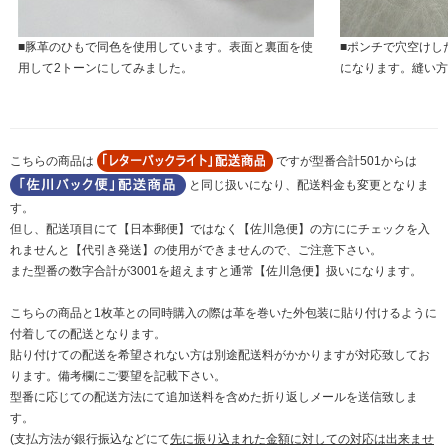
■豚革のひもで同色を使用しています。表面と裏面を使
■ポンチで穴空けし
用して2トーンにしてみました。
になります。縫い方
こちらの商品は
ですが型番合計501からは
と同じ扱いになり、配送料金も変更となりま
す。
但し、配送項目にて【日本郵便】ではなく【佐川急便】の方ににチェックを入
れませんと【代引き発送】の使用ができませんので、ご注意下さい。
また型番の数字合計が3001を超えますと通常【佐川急便】扱いになります。
こちらの商品と1枚革との同時購入の際は革を巻いた外包装に貼り付けるように
付着しての配送となります。
貼り付けての配送を希望されない方は別途配送料がかかりますが対応致してお
ります。備考欄にご要望を記載下さい。
型番に応じての配送方法にて追加送料を含めた折り返しメールを送信致しま
す。
(支払方法が銀行振込などにて
先に振り込まれた金額に対しての対応は出来ませ