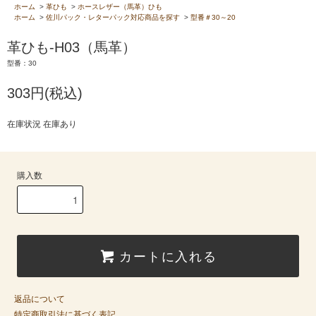
ホーム
>
革ひも
>
ホースレザー（馬革）ひも
ホーム
>
佐川パック・レターパック対応商品を探す
>
型番＃30～20
革ひも-H03（馬革）
型番：30
303円(税込)
在庫状況 在庫あり
購入数
カートに入れる
返品について
特定商取引法に基づく表記