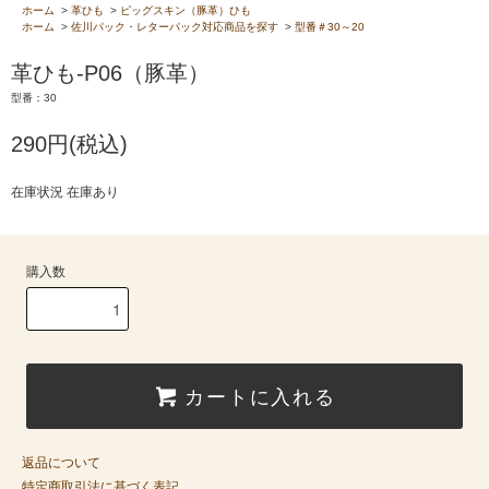
ホーム
>
革ひも
>
ピッグスキン（豚革）ひも
ホーム
>
佐川パック・レターパック対応商品を探す
>
型番＃30～20
革ひも-P06（豚革）
型番：30
290円(税込)
在庫状況 在庫あり
購入数
カートに入れる
返品について
特定商取引法に基づく表記