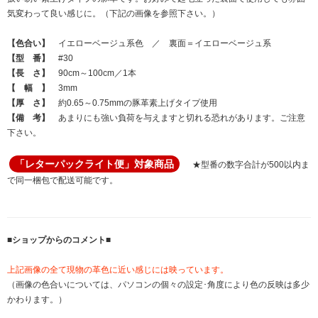
気変わって良い感じに。（下記の画像を参照下さい。）
【色合い】
イエローベージュ系色 ／ 裏面＝イエローベージュ系
【型 番】
#30
【長 さ】
90cm～100cm／1本
【 幅 】
3mm
【厚 さ】
約0.65～0.75mmの豚革素上げタイプ使用
【備 考】
あまりにも強い負荷を与えますと切れる恐れがあります。ご注意
下さい。
「レターパックライト便」対象商品
★型番の数字合計が500以内ま
で同一梱包で配送可能です。
■ショップからのコメント■
上記画像の全て現物の革色に近い感じには映っています。
（画像の色合いについては、パソコンの個々の設定･角度により色の反映は多少
かわります。）