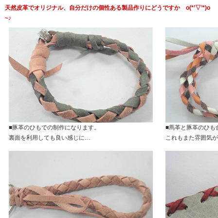
天然皮革でオリジナル、自分だけの個性ある製品作りにどうですか o(*’▽’*)o
~♪
■豚革のひもでの制作になります。
■馬革と豚革のひも
裏面を利用しても良い感じに…
これもまた雰囲気が