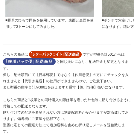
■豚革のひもで同色を使用しています。表面と裏面を使
■ポンチで穴空けし
用して2トーンにしてみました。
になります。縫い方
こちらの商品は
ですが型番合計501からは
と同じ扱いになり、配送料金も変更となりま
す。
但し、配送項目にて【日本郵便】ではなく【佐川急便】の方ににチェックを入
れませんと【代引き発送】の使用ができませんので、ご注意下さい。
また型番の数字合計が3001を超えますと通常【佐川急便】扱いになります。
こちらの商品と1枚革との同時購入の際は革を巻いた外包装に貼り付けるように
付着しての配送となります。
貼り付けての配送を希望されない方は別途配送料がかかりますが対応致してお
ります。備考欄にご要望を記載下さい。
型番に応じての配送方法にて追加送料を含めた折り返しメールを送信致しま
す。