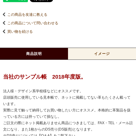
この商品を友達に教える
この商品について問い合わせる
買い物を続ける
商品説明
イメージ
当社のサンプル帳 2018年度版。
法人様・デザイン系学校様などにオススメです。
店頭販売に使用している見本帳で、ネットに掲載してない革もたくさん載って
います。
実際に見て触って納得してお買い物したい方にオススメ。本格的に革製品を扱
っている方には持っていて損なし。
ご註文の際にネット掲載ありません商品につきましては、FAX・TEL・メール註
文になり、また1枚からのDS売り(DS販売)となります。
※DS売りについては【Q＆A】をご覧下さい。