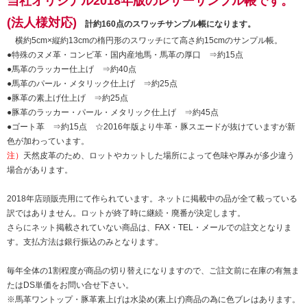
当社オリジナル2018年版のレザーサンプル帳です。
(法人様対応)
計約160点のスワッチサンプル帳になります。
横約5cm×縦約13cmの楕円形のスワッチにて高さ約15cmのサンプル帳。
●特殊のヌメ革・コンビ革・国内産地馬・馬革の厚口 ⇒約15点
●馬革のラッカー仕上げ ⇒約40点
●馬革のパール・メタリック仕上げ ⇒約25点
●豚革の素上げ仕上げ ⇒約25点
●豚革のラッカー・パール・メタリック仕上げ ⇒約45点
●ゴート革 ⇒約15点 ☆2016年版より牛革・豚スエードが抜けていますが新
色が加わっています。
注）
天然皮革のため、ロットやカットした場所によって色味や厚みが多少違う
場合があります。
2018年店頭販売用にて作られています。ネットに掲載中の品が全て載っている
訳ではありません。ロットが終了時に継続・廃番が決定します。
さらにネット掲載されていない商品は、FAX・TEL・メールでの註文となりま
す。支払方法は銀行振込のみとなります。
毎年全体の1割程度が商品の切り替えになりますので、ご註文前に在庫の有無ま
たはDS単価をお問い合せ下さい。
※馬革ワントップ・豚革素上げは水染め(素上げ)商品の為に色ブレはあります。