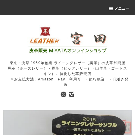
メニュー
東京・浅草 1959年創業 ライニングレザー（裏革）の皮革卸問屋
馬革（ホースレザー）・豚革（ピッグレザー）・山羊革（ゴートス
キン）に特化した革販売店
※お支払方法：Amazon Pay 利用可 ・銀行振込 ・代引き発
送