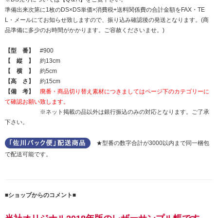
準備出来次第に1枚のDS×DS単価×消費税+送料関係費の合計金額をFAX・TE
L・メールにてお知らせ致しますので、振り込み確認後の発送となります。(商
品準備に多少のお時間がかかります。ご容赦くださいませ。)
【型 番】
#900
【 縦 】
約13cm
【 横 】
約5cm
【高 さ】
約15cm
【備 考】
廃番・商品切り替え素材につきましてはページ下のカテゴリーに
て確認お願い致します。
※ネット掲載の品以外は銀行振込のみの対応となります。ご了承
下さい。
★型番の数字合計が3000以内まで同一梱包
で配送可能です。
■ショップからのコメント■