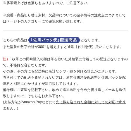
※豚革素上げは色落ちもありますので、ご注意下さい。
※
廃番・商品切り替え素材、欠品中についての諸事情等の注意点につきまして
はページ下のカテゴリーにて確認お願い致します。
こちらの商品は
となります。
また型番の数字合計が3001を超えますと通常【佐川急便】扱いになります。
注）
1枚革との同時購入の際は革を巻いた外包装に付着しての配送となりますの
で、不格好な容となります。
その為、革の方にも配送時に余計なシワ・跡を付ける場合がございます。
巻き付けての配送を希望されない方は、通常佐川急便配送料と佐川パック便配
送料と別途にかかりますが対応致しております。
備考欄にご要望を記載下さい。改めて追加送料を含めた折り返しメールを送信
致しますので、そちらをお支払下さい。
(支払方法がAmazon Payなどにて
先に振り込まれた金額に対しての対応は出来
ません
。)