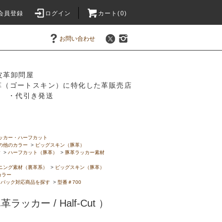
会員登録
ログイン
カート(0)
お問い合わせ
皮革卸問屋
革（ゴートスキン）に特化した革販売店
振込 ・代引き発送
ッカー・ハーフカット
の他のカラー
>
ピッグスキン（豚革）
す
>
ハーフカット（豚革）
>
豚革ラッカー素材
ニング素材（裏革系）
>
ピッグスキン（豚革）
カラー
ーパック対応商品を探す
>
型番＃700
豚革ラッカー / Half-Cut ）