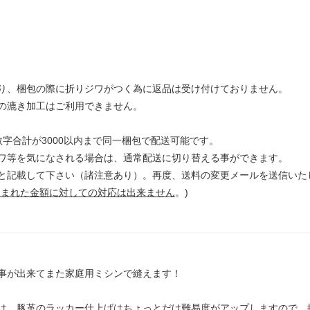
り、梱包の際に折りジワがつく為に返品は受け付けておりません。
き加工はご利用できません。
字合計が3000以内まで同一梱包で配送可能です。
ワ等を気になされる場合は、通常配送に切り替える事ができます。
と記載して下さい（諸注意あり）。再度、送料の変更メールを送信いた
込まれた金額に対しての対応は出来ません
。)
事が出来てまた家庭用ミシンで縫えます！
は、豚革のラッカー仕上げはちょっとだけ難易度がアップしますので、扱