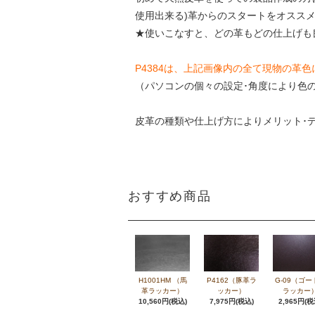
使用出来る)革からのスタートをオスス
★使いこなすと、どの革もどの仕上げも
P4384は、上記画像内の全て現物の革
（パソコンの個々の設定･角度により色
皮革の種類や仕上げ方によりメリット･
おすすめ商品
H1001HM （馬
P4162（豚革ラ
G-09（ゴー
革ラッカー）
ッカー）
ラッカー
10,560円(税込)
7,975円(税込)
2,965円(税