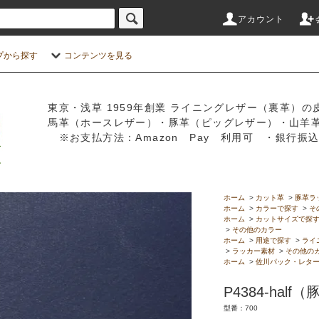
アカウント
プから探す
コンテンツを見る
東京・浅草 1959年創業 ライニングレザー（裏革）の
馬革（ホースレザー）・豚革（ピッグレザー）・山羊
※お支払方法：Amazon Pay 利用可 ・銀行
ホーム
>
カット革
>
豚革ラ
ホーム
>
カラーで探す
>
そ
ホーム
>
カットサイズで探
>
その他のカラー
ホーム
>
用途で探す
>
ライ
>
ラッカー素材
>
その他の
ホーム
>
佐川パック・レタ
P4384-half（
型番：700