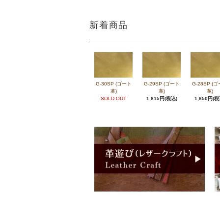
新着商品
G-30SP (ゴート
G-29SP (ゴート
G-28SP (
革)
革)
革)
SOLD OUT
1,815円(税込)
1,650円(税