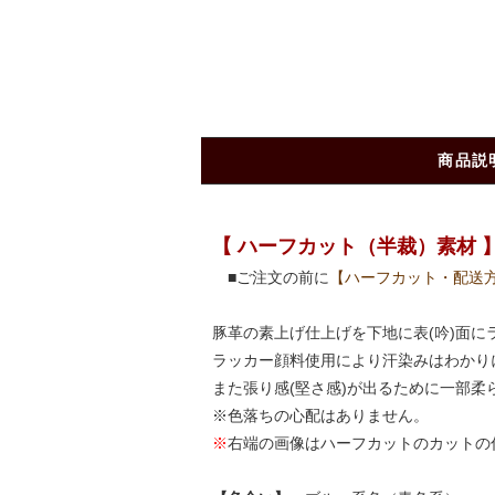
商品説
【 ハーフカット（半裁）素材 
■ご注文の前に
【ハーフカット・配送
豚革の素上げ仕上げを下地に表(吟)面
ラッカー顔料使用により汗染みはわかり
また張り感(堅さ感)が出るために一部柔
※色落ちの心配はありません。
※
右端の画像はハーフカットのカットの仕