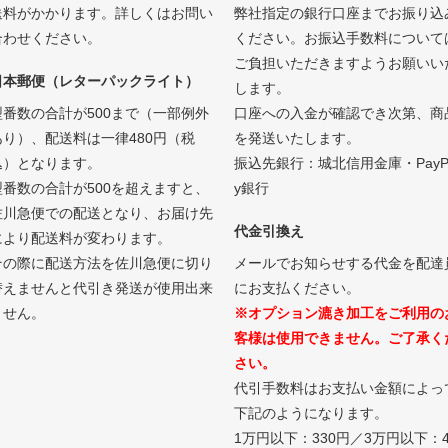
送料がかかります。詳しくはお問い
弊社指定の銀行口座までお振り込
合わせください。
ください。お振込手数料について
ご負担いただきますようお願いい
日本郵便（レターパックライト）
します。
型番数の合計が500まで（一部例外
口座への入金が確認でき次第、商
あり）、配送料は一律480円（税
を発送いたします。
込）となります。
振込先銀行：城北信用金庫・PayP
型番数の合計が500を超えますと、
y銀行
佐川急便での配送となり、お届け先
代金引換え
により配送料が変わります。
その際に配送方法を佐川急便に切り
メールでお知らせする代金を配達
替えませんと代引き発送が使用出来
にお支払ください。
ません。
※オプション漉き加工をご利用の
客様は使用できません。ご了承く
さい。
代引手数料はお支払い金額によっ
下記のようになります。
1万円以下：330円／3万円以下：4