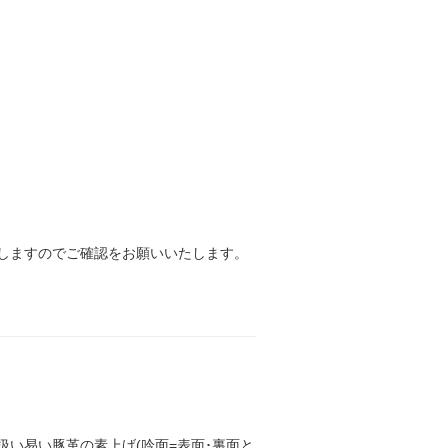
しますのでご確認をお願いいたします。
い易い豚革の素上げ(吟面=表面･裏面と