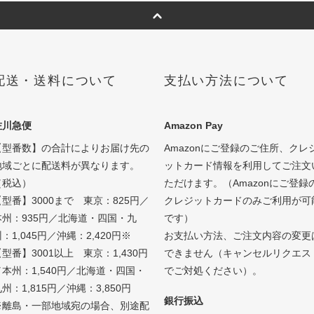
配送・送料について
支払い方法について
佐川急便
Amazon Pay
【型番数】の合計によりお届け先の
Amazonにご登録のご住所、クレ
地域ごとに配送料が異なります。
ットカード情報を利用してご注文
（税込）
ただけます。（Amazonにご登録
【型番】3000まで 東京：825円／
クレジットカードのみご利用が可
本州：935円／北海道・四国・九
です）
：1,045円／沖縄：2,420円※
お支払い方法、ご注文内容の変更
型番】3001以上 東京：1,430円
できません（キャンセルリクエス
／本州：1,540円／北海道・四国・
でご対処ください）。
州：1,815円／沖縄：3,850円
銀行振込
※離島・一部地域宛の場合、別途配