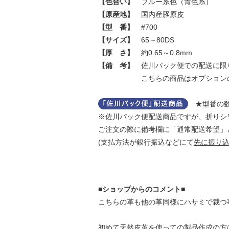
【色合い】
ブルー系色（青色系）
【原産地】
国内産豚原皮
【型 番】
#700
【サイズ】
65～80DS
【厚 さ】
約0.65～0.8mm
【備 考】
佐川パック便での配送に限
こちらの商品はオプションの漉
★型番の数
※佐川パック便配送商品ですが、折りシ
ご注文の際に備考欄に「通常配送希望」
(支払方法が銀行振込などにて
先に振り
■ショップからのコメント■
こちらの革も他の革同様にハサミで裁つ
初めて天然皮革を使っての製品作成の方