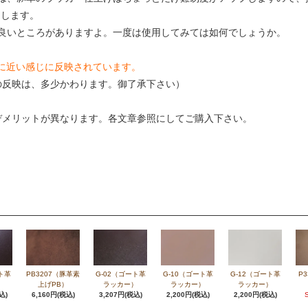
メします。
良いところがありますよ。一度は使用してみては如何でしょうか。
色に近い感じに反映されています。
の反映は、多少かわります。御了承下さい）
デメリットが異なります。各文章参照にしてご購入下さい。
ト革
PB3207（豚革素
G-02（ゴート革
G-10（ゴート革
G-12（ゴート革
P
）
上げPB）
ラッカー）
ラッカー）
ラッカー）
込)
6,160円(税込)
3,207円(税込)
2,200円(税込)
2,200円(税込)