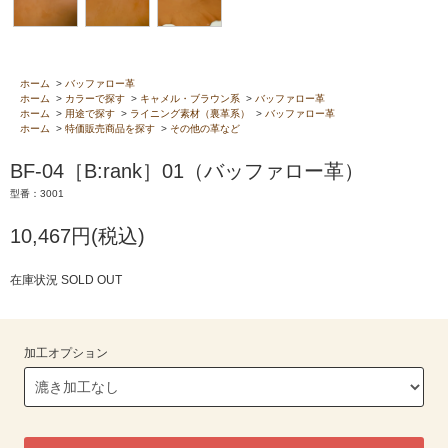
ホーム
>
バッファロー革
ホーム
>
カラーで探す
>
キャメル・ブラウン系
>
バッファロー革
ホーム
>
用途で探す
>
ライニング素材（裏革系）
>
バッファロー革
ホーム
>
特価販売商品を探す
>
その他の革など
BF-04［B:rank］01（バッファロー革）
型番：3001
10,467円(税込)
在庫状況 SOLD OUT
加工オプション