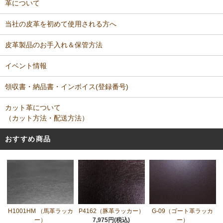
革について
当社の皮革を初めて使用される方へ
皮革製品のお手入れ＆保管方法
イベント情報
領収書・納品書・インボイス(登録番号)
カット革について
（カット方法・配送方法）
おすすめ商品
H1001HM （馬革ラッカ
P4162（豚革ラッカー）
G-09（ゴート革ラッカ
ー）
7,975円(税込)
ー）