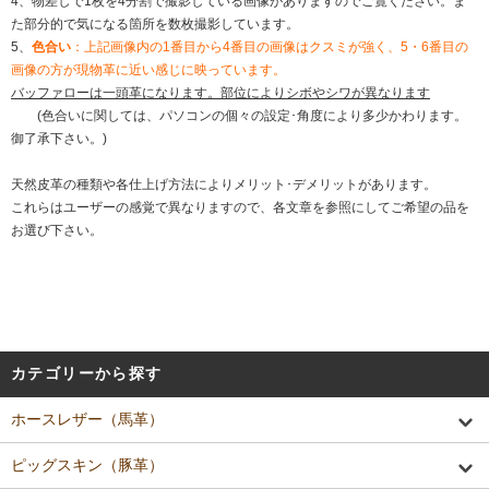
4、物差しで1枚を4分割で撮影している画像がありますのでご覧ください。ま
た部分的で気になる箇所を数枚撮影しています。
5、
色合い
：上記画像内の1番目から4番目の画像はクスミが強く、5・6番目の
画像の方が現物革に近い感じに映っています。
バッファローは一頭革になります。部位によりシボやシワが異なります
(色合いに関しては、パソコンの個々の設定･角度により多少かわります。
御了承下さい。)
天然皮革の種類や各仕上げ方法によりメリット･デメリットがあります。
これらはユーザーの感覚で異なりますので、各文章を参照にしてご希望の品を
お選び下さい。
カテゴリーから探す
ホースレザー（馬革）
ピッグスキン（豚革）