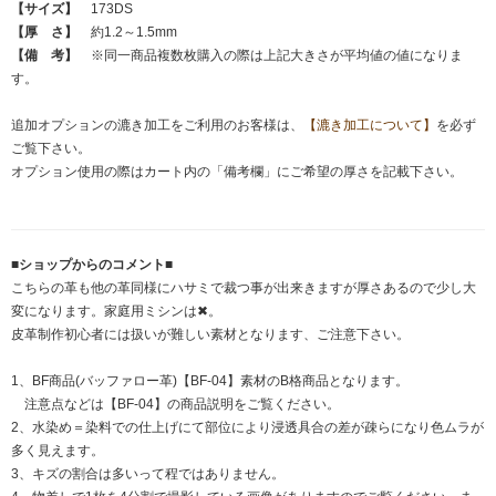
【サイズ】
173DS
【厚 さ】
約1.2～1.5mm
【備 考】
※同一商品複数枚購入の際は上記大きさが平均値の値になりま
す。
追加オプションの漉き加工をご利用のお客様は、
【漉き加工について】
を必ず
ご覧下さい。
オプション使用の際はカート内の「備考欄」にご希望の厚さを記載下さい。
■ショップからのコメント■
こちらの革も他の革同様にハサミで裁つ事が出来きますが厚さあるので少し大
変になります。家庭用ミシンは✖。
皮革制作初心者には扱いが難しい素材となります、ご注意下さい。
1、BF商品(バッファロー革)【BF-04】素材のB格商品となります。
注意点などは【BF-04】の商品説明をご覧ください。
2、水染め＝染料での仕上げにて部位により浸透具合の差が疎らになり色ムラが
多く見えます。
3、キズの割合は多いって程ではありません。