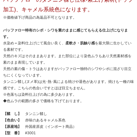
加工)、キャメル系統色になります。
※価格値下げ商品の為返品不可となります。
バッファロー特有のシボ・シワを素のままに感じてもらえる仕上げになりま
す。
水染め＝染料仕上げにて風合い良く、
柔軟さ・肌触り感
を最大限に生かしてい
る素材です。
天然のキズはそのままあります。また部位により染色ムラもあり天然素材感を
素のまま表現しています。
天然の素の傷・トラはありますがバッファロー独特のシワやシボに混ざり目立
ちにくくなっています。
タンニン鞣し(ヌメ革)は光･熱･風による焼けや退色があります。焼けも一種の味
感です。こちらの色合いですとほぼ目立ちません。
※色落ちは染料仕上げの為に多少あります。
◆色ムラの範囲の多さで価格を下げております。
【鞣 し】
タンニン鞣し
【色合い】
赤味のあるキャメル系色
【原産地】
外国産原皮（インポート商品）
【型 番】
#3001