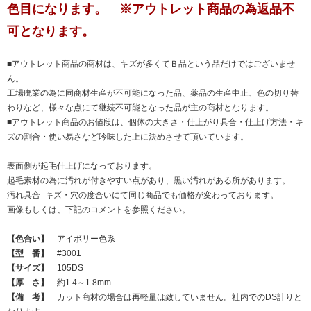
色目になります。 ※アウトレット商品の為返品不
可となります。
■アウトレット商品の商材は、キズが多くてＢ品という品だけではございませ
ん。
工場廃業の為に同商材生産が不可能になった品、薬品の生産中止、色の切り替
わりなど、様々な点にて継続不可能となった品が主の商材となります。
■アウトレット商品のお値段は、個体の大きさ・仕上がり具合・仕上げ方法・キ
ズの割合・使い易さなど吟味した上に決めさせて頂いています。
表面側が起毛仕上げになっております。
起毛素材の為に汚れが付きやすい点があり、黒い汚れがある所があります。
汚れ具合=キズ・穴の度合いにて同じ商品でも価格が変わっております。
画像もしくは、下記のコメントを参照ください。
【色合い】
アイボリー色系
【型 番】
#3001
【サイズ】
105DS
【厚 さ】
約1.4～1.8mm
【備 考】
カット商材の場合は再軽量は致していません。社内でのDS計りと