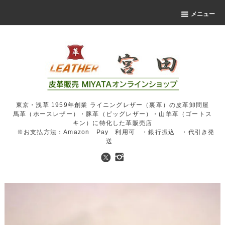
メニュー
東京・浅草 1959年創業 ライニングレザー（裏革）の皮革卸問屋
馬革（ホースレザー）・豚革（ピッグレザー）・山羊革（ゴートス
キン）に特化した革販売店
※お支払方法：Amazon Pay 利用可 ・銀行振込 ・代引き発
送