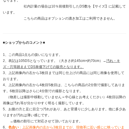
なります。
社内計量の場合は10％前後割引したDS数を【サイズ】に記載して
います。
こちらの商品はオプションの漉き加工はご利用できません。
■ショップからのコメント■
1、この商品1点もの扱いになります。
2、表記は105DSとなっています。（大きさ約145cm×約70cm）→
汚れ・キ
ズ・穴等踏まえてDS単価下げての販売となります。
3、上記画像内の左から3枚目までは同じ仕上げの商品には同じ画像を使用して
おります。
4、上記画像内の左から4枚目5枚目は、こちらの商品の2分割で撮影してありま
す。6枚目以降はさらに4分割での撮影となります。
（物差しは撮影中移動していません＝中心線とお考えください）4枚目以降の
画像は汚れ等が分かりやすく明るく撮影しています。
5、お腹の方と足に目立つ汚れがあり、あと背通りに少しあります。他に多少あ
りますが汚れは薄い感じです。
→価格の割引にて対応させて頂いております。
6、
色合い
：上記画像内の左から3枚目までが、現物革に近い感じに映っていま