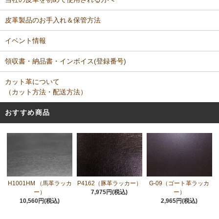
皮革製品のお手入れ＆保管方法
イベント情報
領収書・納品書・インボイス(登録番号)
カット革について
（カット方法・配送方法）
おすすめ商品
H1001HM （馬革ラッカ
P4162（豚革ラッカー）
G-09（ゴート革ラッカ
ー）
7,975円(税込)
ー）
10,560円(税込)
2,965円(税込)