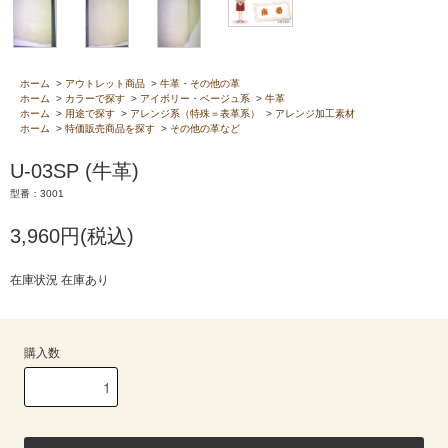
ホーム
>
アウトレット商品
>
牛革・その他の革
ホーム
>
カラーで探す
>
アイボリー・ベージュ系
>
牛革
ホーム
>
用途で探す
>
アレンジ系（特殊＝表革系）
>
アレンジ加工素材
ホーム
>
特価販売商品を探す
>
その他の革など
U-03SP (牛革)
型番：3001
3,960円(税込)
在庫状況 在庫あり
購入数