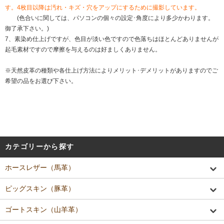
す。4枚目以降は汚れ・キズ・穴をアップにするために撮影しています。
(色合いに関しては、パソコンの個々の設定･角度により多少かわります。
御了承下さい。)
7、素染め仕上げですが、色目が淡い色ですので色落ちはほとんどありませんが
起毛素材ですので摩擦を与えるのは好ましくありません。
※天然皮革の種類や各仕上げ方法によりメリット･デメリットがありますのでご
希望の品をお選び下さい。
カテゴリーから探す
ホースレザー（馬革）
ピッグスキン（豚革）
ゴートスキン（山羊革）