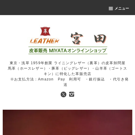
メニュー
東京・浅草 1959年創業 ライニングレザー（裏革）の皮革卸問屋
馬革（ホースレザー）・豚革（ピッグレザー）・山羊革（ゴートス
キン）に特化した革販売店
※お支払方法：Amazon Pay 利用可 ・銀行振込 ・代引き発
送