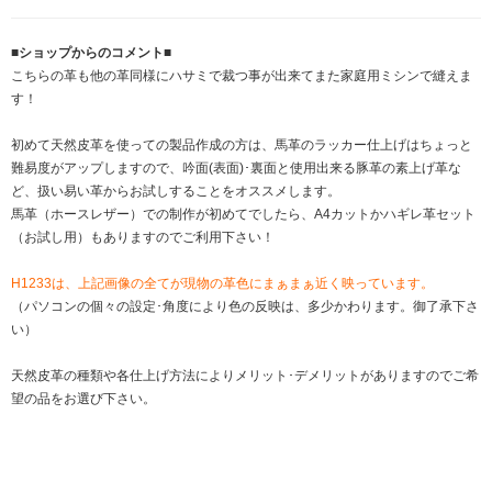
■ショップからのコメント■
こちらの革も他の革同様にハサミで裁つ事が出来てまた家庭用ミシンで縫えま
す！
初めて天然皮革を使っての製品作成の方は、馬革のラッカー仕上げはちょっと
難易度がアップしますので、吟面(表面)･裏面と使用出来る豚革の素上げ革な
ど、扱い易い革からお試しすることをオススメします。
馬革（ホースレザー）での制作が初めてでしたら、A4カットかハギレ革セット
（お試し用）もありますのでご利用下さい！
H1233は、上記画像の全てが現物の革色にまぁまぁ近く映っています。
（パソコンの個々の設定･角度により色の反映は、多少かわります。御了承下さ
い）
天然皮革の種類や各仕上げ方法によりメリット･デメリットがありますのでご希
望の品をお選び下さい。