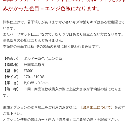
みかかった色目＝エンジ色系になります。
顔料仕上げで、若干張りがありますが小さいキズや治りキズはある程度隠せて
います。
またハーフマット仕上げなので、折りジワはあまり目立たない方になります。
※色落ちの心配はほとんどありません。
季節物の商品では秋･冬の製品の素材に良く使われる色目です。
【色合い】
ボルドー系色（エンジ系）
【原産地】
外国産馬原皮
【型 番】
#3001
【サイズ】
170～210DS
【厚 さ】
約0.65～0.8mm
【備 考】
※同一商品複数枚購入の際は上記大きさが平均値の値になりま
す。
追加オプションの漉き加工をご利用のお客様は、
【漉き加工について】
を必ず
ご覧下さい。
オプション使用の際はカート内の「備考欄」にご希望の厚さを記載下さい。