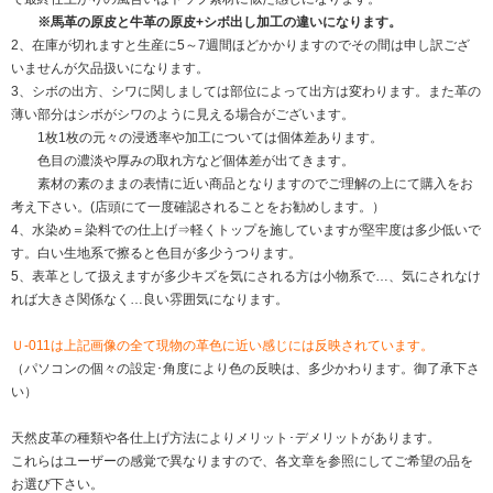
※馬革の原皮と牛革の原皮+シボ出し加工の違いになります。
2、在庫が切れますと生産に5～7週間ほどかかりますのでその間は申し訳ござ
いませんが欠品扱いになります。
3、シボの出方、シワに関しましては部位によって出方は変わります。また革の
薄い部分はシボがシワのように見える場合がございます。
1枚1枚の元々の浸透率や加工については個体差あります。
色目の濃淡や厚みの取れ方など個体差が出てきます。
素材の素のままの表情に近い商品となりますのでご理解の上にて購入をお
考え下さい。(店頭にて一度確認されることをお勧めします。）
4、水染め＝染料での仕上げ⇒軽くトップを施していますが堅牢度は多少低いで
す。白い生地系で擦ると色目が多少うつります。
5、表革として扱えますが多少キズを気にされる方は小物系で…、気にされなけ
れば大きさ関係なく…良い雰囲気になります。
Ｕ-011は上記画像の全て現物の革色に近い感じには反映されています。
（パソコンの個々の設定･角度により色の反映は、多少かわります。御了承下さ
い）
天然皮革の種類や各仕上げ方法によりメリット･デメリットがあります。
これらはユーザーの感覚で異なりますので、各文章を参照にしてご希望の品を
お選び下さい。