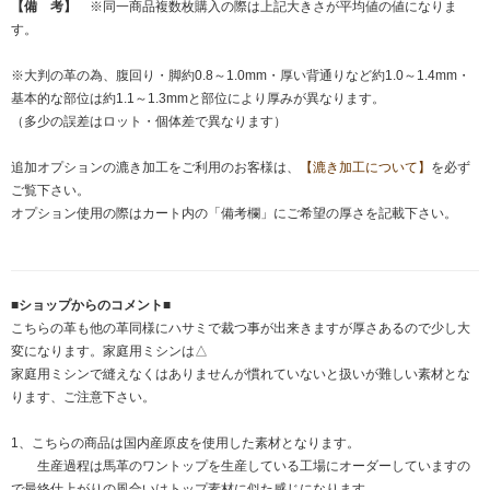
【備 考】
※同一商品複数枚購入の際は上記大きさが平均値の値になりま
す。
※大判の革の為、腹回り・脚約0.8～1.0mm・厚い背通りなど約1.0～1.4mm・
基本的な部位は約1.1～1.3mmと部位により厚みが異なります。
（多少の誤差はロット・個体差で異なります）
追加オプションの漉き加工をご利用のお客様は、
【漉き加工について】
を必ず
ご覧下さい。
オプション使用の際はカート内の「備考欄」にご希望の厚さを記載下さい。
■ショップからのコメント■
こちらの革も他の革同様にハサミで裁つ事が出来きますが厚さあるので少し大
変になります。家庭用ミシンは△
家庭用ミシンで縫えなくはありませんが慣れていないと扱いが難しい素材とな
ります、ご注意下さい。
1、こちらの商品は国内産原皮を使用した素材となります。
生産過程は馬革のワントップを生産している工場にオーダーしていますの
で最終仕上がりの風合いはトップ素材に似た感じになります。