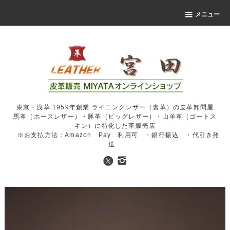
メニュー
東京・浅草 1959年創業 ライニングレザー（裏革）の皮革卸問屋
馬革（ホースレザー）・豚革（ピッグレザー）・山羊革（ゴートス
キン）に特化した革販売店
※お支払方法：Amazon Pay 利用可 ・銀行振込 ・代引き発
送