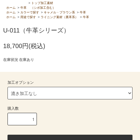
>
トップ加工素材
ホーム
>
牛革
（シボ加工含む）
ホーム
>
カラーで探す
>
キャメル・ブラウン系
>
牛革
ホーム
>
用途で探す
>
ライニング素材（裏革系）
>
牛革
U-011（牛革シリーズ）
18,700円(税込)
在庫状況 在庫あり
加工オプション
購入数