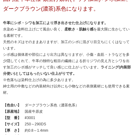
ダークブラウン(濃茶)系色になります。
牛革にシボ・シワを加工により浮き出させた仕上げになります。
水染め＝染料仕上げにて風合い良く、
柔軟さ・肌触り感
を最大限に生かしてい
る素材です。
天然のキズはそのままありますが、加工のシボに混ざり目立ちにくくはなって
います。
シボ感は個体差や部位により出方は異なりますが、小傷・血筋・トラなどを多
少隠してくれて、牛革の独特な粗目の繊維による折りジワの見え方とシワを出
す加工のシボ感がマッチして良い感じに仕上がっています。
ライニング(内装部
分使い)としてはもったいない仕上がりです。
※色落ちは染料仕上げの為に多少あります。
紳士用の中敷などの内装材向け以外にも小物などの表側素材にも使用できる素
材。
【色合い】
ダークブラウン系色（濃茶色系）
【原産地】
国産牛原皮
【型 番】
#3001
【サイズ】
250～290DS
【厚 さ】
約0.8～1.4mm