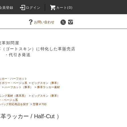
会員登録
ログイン
カート(0)
お問い合わせ
皮革卸問屋
革（ゴートスキン）に特化した革販売店
振込 ・代引き発送
ッカー・ハーフカット
イボリー・ベージュ系
>
ピッグスキン（豚革）
す
>
ハーフカット（豚革）
>
豚革ラッカー素材
ニング素材（裏革系）
>
ピッグスキン（豚革）
ー・ベージュ系
ーパック対応商品を探す
>
型番＃700
豚革ラッカー / Half-Cut ）