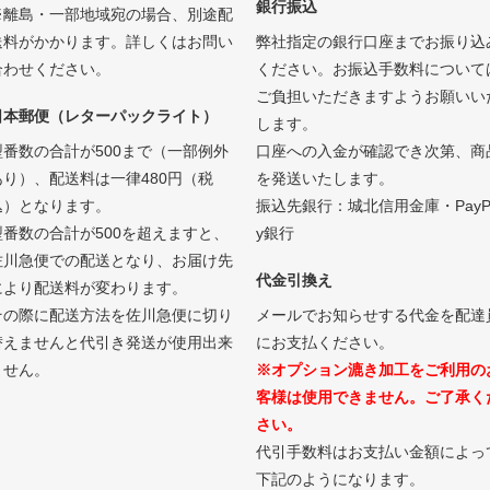
銀行振込
※離島・一部地域宛の場合、別途配
送料がかかります。詳しくはお問い
弊社指定の銀行口座までお振り込
合わせください。
ください。お振込手数料について
ご負担いただきますようお願いい
日本郵便（レターパックライト）
します。
型番数の合計が500まで（一部例外
口座への入金が確認でき次第、商
あり）、配送料は一律480円（税
を発送いたします。
込）となります。
振込先銀行：城北信用金庫・PayP
型番数の合計が500を超えますと、
y銀行
佐川急便での配送となり、お届け先
代金引換え
により配送料が変わります。
その際に配送方法を佐川急便に切り
メールでお知らせする代金を配達
替えませんと代引き発送が使用出来
にお支払ください。
ません。
※オプション漉き加工をご利用の
客様は使用できません。ご了承く
さい。
代引手数料はお支払い金額によっ
下記のようになります。