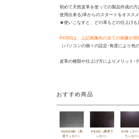
初めて天然皮革を使っての製品作成の方
使用出来る)革からのスタートをオスス
★使いこなすと、どの革もどの仕上げも
P4350は、上記画像内の全ての画像が
（パソコンの個々の設定･角度により
皮革の種類や仕上げ方によりメリット･
おすすめ商品
H1001HM （馬
P4162（豚革ラ
G-09（ゴー
革ラッカー）
ッカー）
ラッカー