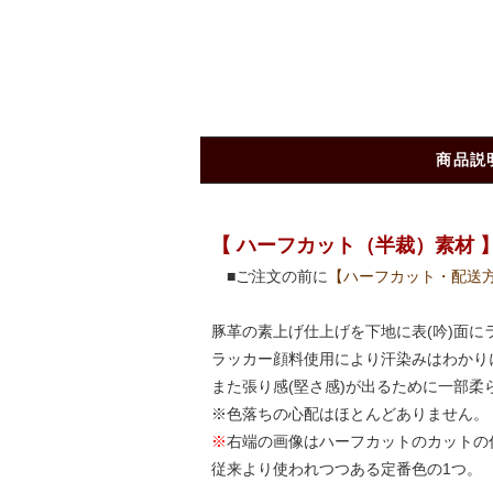
商品説
【 ハーフカット（半裁）素材 
■ご注文の前に
【ハーフカット・配送
豚革の素上げ仕上げを下地に表(吟)面
ラッカー顔料使用により汗染みはわかり
また張り感(堅さ感)が出るために一部柔
※色落ちの心配はほとんどありません。
※
右端の画像はハーフカットのカットの仕
従来より使われつつある定番色の1つ。