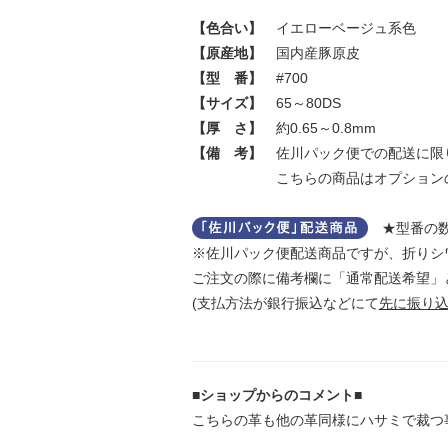
【色合い】
イエローベージュ系色
【原産地】
国内産豚原皮
【型 番】
#700
【サイズ】
65～80DS
【厚 さ】
約0.65～0.8mm
【備 考】
佐川パック便での配送に限
こちらの商品はオプションの漉
★型番の数
※佐川パック便配送商品ですが、折りシ
ご注文の際に備考欄に「通常配送希望」
(支払方法が銀行振込などにて
先に振り
■ショップからのコメント■
こちらの革も他の革同様にハサミで裁つ