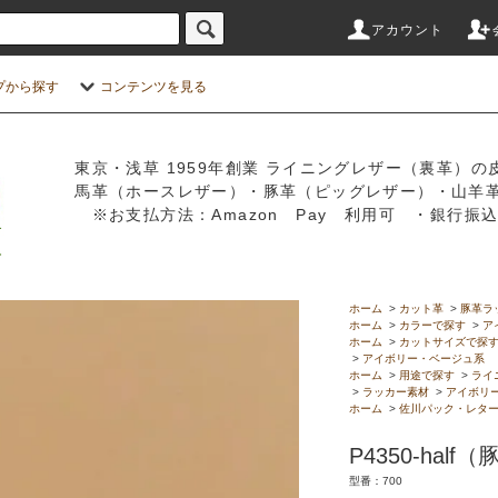
アカウント
プから探す
コンテンツを見る
東京・浅草 1959年創業 ライニングレザー（裏革）の
馬革（ホースレザー）・豚革（ピッグレザー）・山羊
※お支払方法：Amazon Pay 利用可 ・銀行
ホーム
>
カット革
>
豚革ラ
ホーム
>
カラーで探す
>
ア
ホーム
>
カットサイズで探
>
アイボリー・ベージュ系
ホーム
>
用途で探す
>
ライ
>
ラッカー素材
>
アイボリ
ホーム
>
佐川パック・レタ
P4350-half（
型番：700