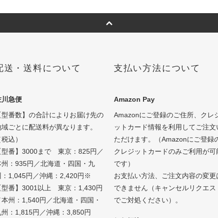
配送・送料について
支払い方法について
佐川急便
Amazon Pay
【型番数】の合計によりお届け先の
Amazonにご登録のご住所、クレ
地域ごとに配送料が異なります。
ットカード情報を利用してご注文
（税込）
ただけます。（Amazonにご登録
【型番】3000まで 東京：825円／
クレジットカードのみご利用が可
本州：935円／北海道・四国・九
です）
：1,045円／沖縄：2,420円※
お支払い方法、ご注文内容の変更
型番】3001以上 東京：1,430円
できません（キャンセルリクエス
／本州：1,540円／北海道・四国・
でご対処ください）。
州：1,815円／沖縄：3,850円