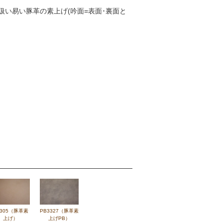
い易い豚革の素上げ(吟面=表面･裏面と
3305（豚革素
PB3327（豚革素
上げ）
上げPB）