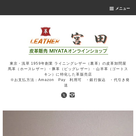
メニュー
東京・浅草 1959年創業 ライニングレザー（裏革）の皮革卸問屋
馬革（ホースレザー）・豚革（ピッグレザー）・山羊革（ゴートス
キン）に特化した革販売店
※お支払方法：Amazon Pay 利用可 ・銀行振込 ・代引き発
送