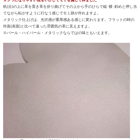
☆シワになりやすい点をいかしてモミを施してみました
机(台)の上に革を置き革を折り曲げてその上から手のひらで縦･横･斜めと押し当
てながら転がすように行なう感じでモミ跡が作れますよ。
メタリック仕上げは、光沢感が重厚感ある感じに変わります。フラットの時の
吟面(表面)と比べて違った雰囲気の革に見えますよ。
※パール・ハイパール・メタリックならではの味ともいえます。