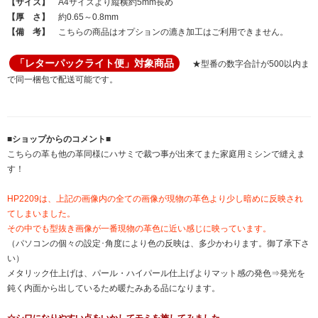
【サイズ】
A4サイズより縦横約5mm長め
【厚 さ】
約0.65～0.8mm
【備 考】
こちらの商品はオプションの漉き加工はご利用できません。
「レターパックライト便」対象商品
★型番の数字合計が500以内ま
で同一梱包で配送可能です。
■ショップからのコメント■
こちらの革も他の革同様にハサミで裁つ事が出来てまた家庭用ミシンで縫えま
す！
HP2209は、上記の画像内の全ての画像が現物の革色より少し暗めに反映され
てしまいました。
その中でも型抜き画像が一番現物の革色に近い感じに映っています。
（パソコンの個々の設定･角度により色の反映は、多少かわります。御了承下さ
い）
メタリック仕上げは、パール・ハイパール仕上げよりマット感の発色⇒発光を
鈍く内面から出しているため暖たみある品になります。