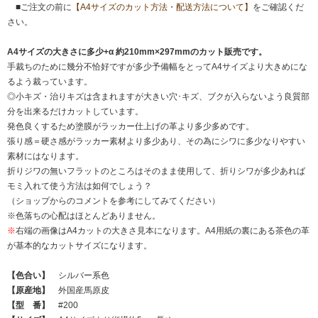
■ご注文の前に
【A4サイズのカット方法・配送方法について】
をご確認くだ
さい。
A4サイズの大きさに多少+α 約210mm×297mmのカット販売です。
手裁ちのために幾分不恰好ですが多少予備幅をとってA4サイズより大きめにな
るよう裁っています。
◎小キズ・治りキズは含まれますが大きい穴･キズ、ブクが入らないよう良質部
分を出来るだけカットしています。
発色良くするため塗膜がラッカー仕上げの革より多少多めです。
張り感＝硬さ感がラッカー素材より多少あり、その為にシワに多少なりやすい
素材にはなります。
折りジワの無いフラットのところはそのまま使用して、折りシワが多少あれば
モミ入れて使う方法は如何でしょう？
（ショップからのコメントを参考にしてみてください）
※色落ちの心配はほとんどありません。
※
右端の画像はA4カットの大きさ見本になります。A4用紙の裏にある茶色の革
が基本的なカットサイズになります。
【色合い】
シルバー系色
【原産地】
外国産馬原皮
【型 番】
#200