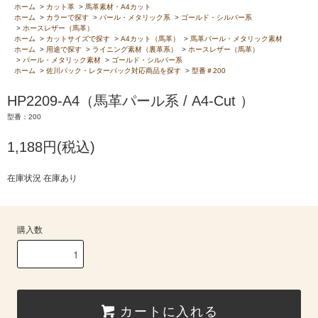
ホーム
>
カット革
>
馬革素材・A4カット
ホーム
>
カラーで探す
>
パール・メタリック系
>
ゴールド・シルバー系
>
ホースレザー（馬革）
ホーム
>
カットサイズで探す
>
A4カット（馬革）
>
馬革パール・メタリック素材
ホーム
>
用途で探す
>
ライニング素材（裏革系）
>
ホースレザー（馬革）
>
パール・メタリック素材
>
ゴールド・シルバー系
ホーム
>
佐川パック・レターパック対応商品を探す
>
型番＃200
HP2209-A4（馬革パール系 / A4-Cut ）
型番：200
1,188円(税込)
在庫状況 在庫あり
購入数
カートに入れる