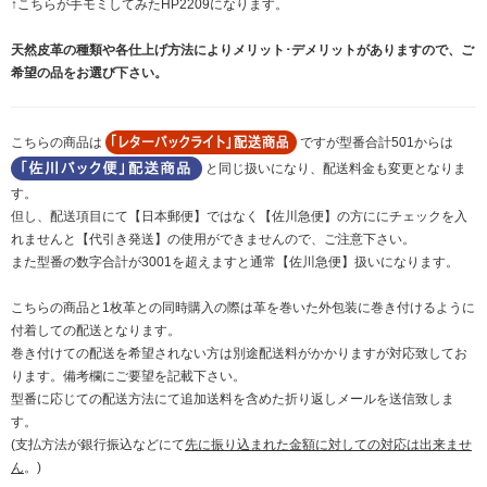
↑こちらが手モミしてみたHP2209になります。
天然皮革の種類や各仕上げ方法によりメリット･デメリットがありますので、ご
希望の品をお選び下さい。
こちらの商品は
ですが型番合計501からは
と同じ扱いになり、配送料金も変更となりま
す。
但し、配送項目にて【日本郵便】ではなく【佐川急便】の方ににチェックを入
れませんと【代引き発送】の使用ができませんので、ご注意下さい。
また型番の数字合計が3001を超えますと通常【佐川急便】扱いになります。
こちらの商品と1枚革との同時購入の際は革を巻いた外包装に巻き付けるように
付着しての配送となります。
巻き付けての配送を希望されない方は別途配送料がかかりますが対応致してお
ります。備考欄にご要望を記載下さい。
型番に応じての配送方法にて追加送料を含めた折り返しメールを送信致しま
す。
(支払方法が銀行振込などにて
先に振り込まれた金額に対しての対応は出来ませ
ん
。)