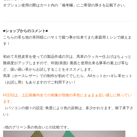
オプション使用の際はカート内の「備考欄」にご希望の厚さを記載下さい。
■ショップからのコメント■
こちらの革も他の革同様にハサミで裁つ事が出来てまた家庭用ミシンで縫えま
す！
初めて天然皮革を使っての製品作成の方は、馬革のラッカー仕上げはちょっと
難易度がアップしますので、吟面(表面)･裏面と使用出来る豚革の素上げ革な
ど、扱い易い革からお試しすることをオススメします。
馬革（ホースレザー）での制作が初めてでしたら、A4カットかハギレ革セット
（お試し用）もありますのでご利用下さい！
H1152は、上記画像内全ての画像が現物の革色にまぁまぁ近い感じに映ってい
ます。
（パソコンの個々の設定･角度により色の反映は、多少かわります。御了承下さ
い）
↓他のグリーン系の色合いとの比較です。