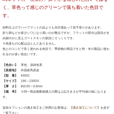
く、草色って感じのグリーンで落ち着いた色目で
す。
顔料仕上げでハーフマットの品よりも光沢感あって若干張りがあります。
折り跡などが多少シワになり易いのが難点ですが、フラットの部分は肌目がき
め細やかに見えゴートスキンの肌目にそっくりです。
※色落ちの心配はほとんどありません。
色とのコンビで良く使われる色目で、季節物の商品ですと秋・冬の製品に使わ
れるのが多い色合いです。
【色合い】
草色、深緑色系
【原産地】
外国産馬原皮
【型 番】
#3001
【サイズ】
190～230DS
【厚 さ】
約0.65～0.8mm
【備 考】
※同一商品複数枚購入の際は上記大きさが平均値の値になりま
す。
追加オプションの漉き加工をご利用のお客様は、
【漉き加工について】
を必ず
ご覧下さい。