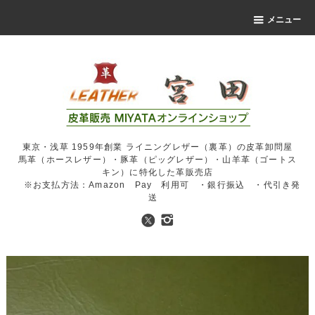
メニュー
東京・浅草 1959年創業 ライニングレザー（裏革）の皮革卸問屋
馬革（ホースレザー）・豚革（ピッグレザー）・山羊革（ゴートス
キン）に特化した革販売店
※お支払方法：Amazon Pay 利用可 ・銀行振込 ・代引き発
送