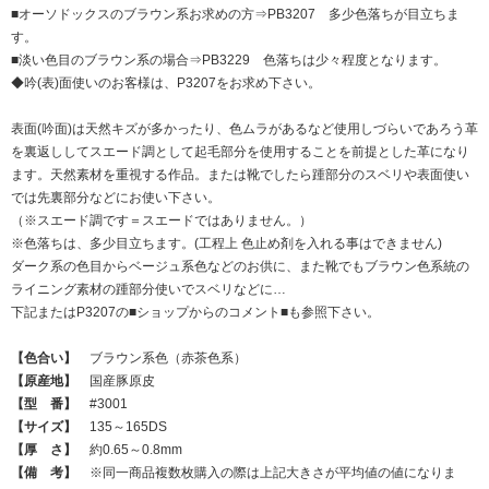
■オーソドックスのブラウン系お求めの方⇒PB3207 多少色落ちが目立ちま
す。
■淡い色目のブラウン系の場合⇒PB3229 色落ちは少々程度となります。
◆吟(表)面使いのお客様は、P3207をお求め下さい。
表面(吟面)は天然キズが多かったり、色ムラがあるなど使用しづらいであろう革
を裏返ししてスエード調として起毛部分を使用することを前提とした革になり
ます。天然素材を重視する作品。または靴でしたら踵部分のスベリや表面使い
では先裏部分などにお使い下さい。
（※スエード調です＝スエードではありません。）
※色落ちは、多少目立ちます。(工程上 色止め剤を入れる事はできません)
ダーク系の色目からベージュ系色などのお供に、また靴でもブラウン色系統の
ライニング素材の踵部分使いでスベリなどに…
下記またはP3207の■ショップからのコメント■も参照下さい。
【色合い】
ブラウン系色（赤茶色系）
【原産地】
国産豚原皮
【型 番】
#3001
【サイズ】
135～165DS
【厚 さ】
約0.65～0.8mm
【備 考】
※同一商品複数枚購入の際は上記大きさが平均値の値になりま