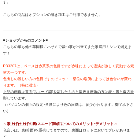
す。
こちらの商品はオプションの漉き加工はご利用できません。
■ショップからのコメント■
こちらの革も他の革同様にハサミで裁つ事が出来てまた家庭用ミシンで縫えま
す！
PB3207は、ベースは赤茶系の色目ですが赤味によって濃淡が激しく変動する素
材の一つです。
色出しの難しい方の色目ですのでロット・部位の場所によっては色合いが変わ
ります。（特に濃淡）
上記の画像は裏面(スエード調)を写したものと型抜き画像の方は表・裏と両方撮
影しています。
（パソコンの個々の設定･角度により色の反映は、多少かわります。御了承下さ
い）
～素上げ仕上げの裏(スエード調)面についてのメリット･デメリット～
色合いは、表(吟面)を重視してますので、裏面はロットにおいてブレがありま
す。