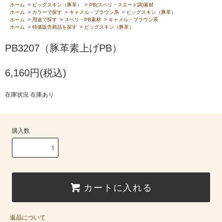
ホーム
>
ピッグスキン（豚革）
>
PB(スベリ・スエード調)素材
ホーム
>
カラーで探す
>
キャメル・ブラウン系
>
ピッグスキン（豚革）
ホーム
>
用途で探す
>
スベリ・PB素材
>
キャメル・ブラウン系
ホーム
>
特価販売商品を探す
>
ピッグスキン（豚革）
PB3207（豚革素上げPB）
6,160円(税込)
在庫状況 在庫あり
購入数
カートに入れる
返品について