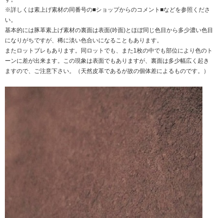
※詳しくは素上げ素材の同番号の■ショップからのコメント■などを参照くださ
い。
基本的には豚革素上げ素材の裏面は表面(吟面)とほぼ同じ色目から多少濃い色目
になりがちですが、稀に淡い色合いになることもあります。
またロットブレもあります。同ロットでも、また1枚の中でも部位により色のト
ーンに差が出来ます。この現象は表面でもありますが、裏面は多少幅広く起き
ますので、ご注意下さい。（天然皮革であるが故の個体差によるものです。）