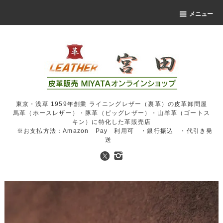
メニュー
東京・浅草 1959年創業 ライニングレザー（裏革）の皮革卸問屋
馬革（ホースレザー）・豚革（ピッグレザー）・山羊革（ゴートス
キン）に特化した革販売店
※お支払方法：Amazon Pay 利用可 ・銀行振込 ・代引き発
送