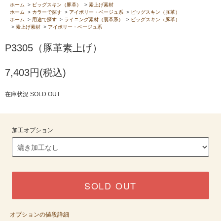
ホーム
>
ピッグスキン（豚革）
>
素上げ素材
ホーム
>
カラーで探す
>
アイボリー・ベージュ系
>
ピッグスキン（豚革）
ホーム
>
用途で探す
>
ライニング素材（裏革系）
>
ピッグスキン（豚革）
>
素上げ素材
>
アイボリー・ベージュ系
P3305（豚革素上げ）
7,403円(税込)
在庫状況 SOLD OUT
加工オプション
SOLD OUT
オプションの値段詳細