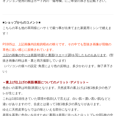
オプション使用の際はカート内の「備考欄」にご希望の厚さを記載下さい。
■ショップからのコメント■
こちらの革も他の革同様にハサミで裁つ事が出来てまた家庭用ミシンで縫えま
す！
P3305は、上記画像内比較的暗めの映りです。その中でも型抜き画像が現物の
革色に近い感じに反映されています。
上記の画像の中には表面(吟面)と裏面(スエード調)を写したものもあります
。(型
抜き画像の時は表・裏と両方撮影しています)
（パソコンの個々の設定･角度により色の反映は、多少かわります。御了承下さ
い）
～素上げ仕上げの表面/裏面についてのメリット･デメリット～
色合いの基準は吟面(表面)となります。天然皮革の素上げは1枚1枚多少の色ブ
レが生じます。
これは1頭1頭生きていた環境や肌目(人で言えば、白い肌～濃い黒い肌)などと
違いがありますので、合皮とは違って1枚1枚多少の異なりがあります。
ゆえに天然皮革ならではの味といえる部分になります。
表面を基準に色合いを出すために裏面は表面に比べるとロットブレや同1枚の中