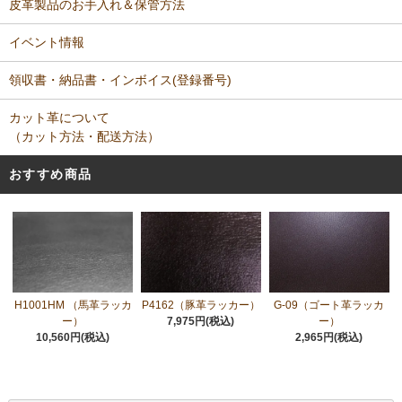
皮革製品のお手入れ＆保管方法
イベント情報
領収書・納品書・インボイス(登録番号)
カット革について
（カット方法・配送方法）
おすすめ商品
H1001HM （馬革ラッカ
P4162（豚革ラッカー）
G-09（ゴート革ラッカ
ー）
7,975円(税込)
ー）
10,560円(税込)
2,965円(税込)