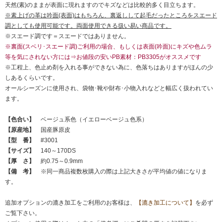
天然(素)のままが表面に現れますのでキズなどは比較的多く目立ちます。
※素上げの革は吟面(表面)はもちろん、裏返しして起毛だったところをスエード
調としても使用可能です。両面使用できる扱い易い商品です。
※スエード調です＝スエードではありません。
※裏面(スベリ･スエード調)ご利用の場合、もしくは表面(吟面)にキズや色ムラ
等を気にされない方には⇒お値段の安いPB素材：PB3305がオススメです
※工程上、色止め剤を入れる事ができない為に、色落ちはありますがほんの少
しあるくらいです。
オールシーズンに使用され、袋物･靴や財布･小物入れなどと幅広く扱われてい
ます。
【色合い】
ベージュ系色（イエローベージュ色系）
【原産地】
国産豚原皮
【型 番】
#3001
【サイズ】
140～170DS
【厚 さ】
約0.75～0.9mm
【備 考】
※同一商品複数枚購入の際は上記大きさが平均値の値になりま
す。
追加オプションの漉き加工をご利用のお客様は、
【漉き加工について】
を必ず
ご覧下さい。