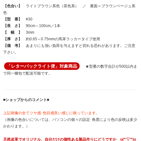
【色合い】
ライトブラウン系色（茶色系） ／ 裏面＝ブラウンベージュ系
色
【型 番】
#30
【長 さ】
90cm～100cm／1本
【 幅 】
3mm
【厚 さ】
約0.65～0.75mmの馬革ラッカータイプ使用
【備 考】
あまりにも強い負荷を与えますと切れる恐れがあります。ご注意
下さい。
「レターパックライト便」対象商品
★型番の数字合計が500以内ま
で同一梱包で配送可能です。
■ショップからのコメント■
上記画像の全てツヤ感･色目感良い感じに映っています。
（画像の色合いについては、パソコンの個々の設定･角度により色の反映は多少
かわります。）
天然皮革でオリジナル、自分だけの個性ある製品作りにどうですか o(*’▽’*)o