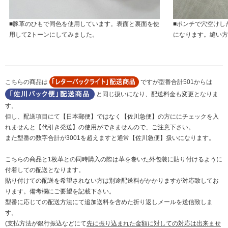
■豚革のひもで同色を使用しています。表面と裏面を使
■ポンチで穴空けし
用して2トーンにしてみました。
になります。縫い方
こちらの商品は
ですが型番合計501からは
と同じ扱いになり、配送料金も変更となりま
す。
但し、配送項目にて【日本郵便】ではなく【佐川急便】の方ににチェックを入
れませんと【代引き発送】の使用ができませんので、ご注意下さい。
また型番の数字合計が3001を超えますと通常【佐川急便】扱いになります。
こちらの商品と1枚革との同時購入の際は革を巻いた外包装に貼り付けるように
付着しての配送となります。
貼り付けての配送を希望されない方は別途配送料がかかりますが対応致してお
ります。備考欄にご要望を記載下さい。
型番に応じての配送方法にて追加送料を含めた折り返しメールを送信致しま
す。
(支払方法が銀行振込などにて
先に振り込まれた金額に対しての対応は出来ませ