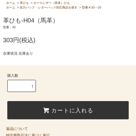
ホーム
>
革ひも
>
ホースレザー（馬革）ひも
ホーム
>
佐川パック・レターパック対応商品を探す
>
型番＃30～20
革ひも-H04（馬革）
型番：30
303円(税込)
在庫状況 在庫あり
購入数
カートに入れる
返品について
特定商取引法に基づく表記