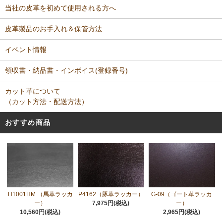
当社の皮革を初めて使用される方へ
皮革製品のお手入れ＆保管方法
イベント情報
領収書・納品書・インボイス(登録番号)
カット革について
（カット方法・配送方法）
おすすめ商品
H1001HM （馬革ラッカ
P4162（豚革ラッカー）
G-09（ゴート革ラッカ
ー）
7,975円(税込)
ー）
10,560円(税込)
2,965円(税込)