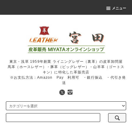
メニュー
東京・浅草 1959年創業 ライニングレザー（裏革）の皮革卸問屋
馬革（ホースレザー）・豚革（ピッグレザー）・山羊革（ゴートス
キン）に特化した革販売店
※お支払方法：Amazon Pay 利用可 ・銀行振込 ・代引き発
送