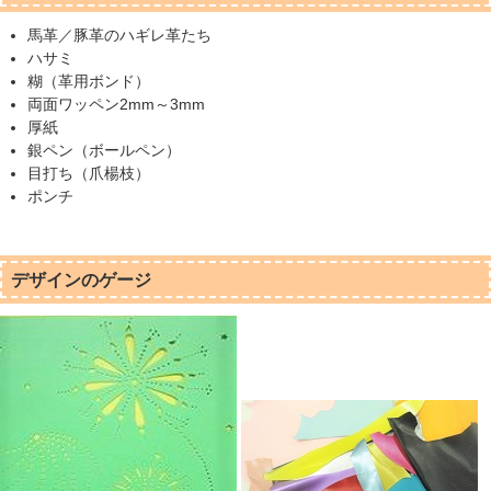
馬革／豚革のハギレ革たち
ハサミ
糊（革用ボンド）
両面ワッペン2mm～3mm
厚紙
銀ペン（ボールペン）
目打ち（爪楊枝）
ポンチ
デザインのゲージ