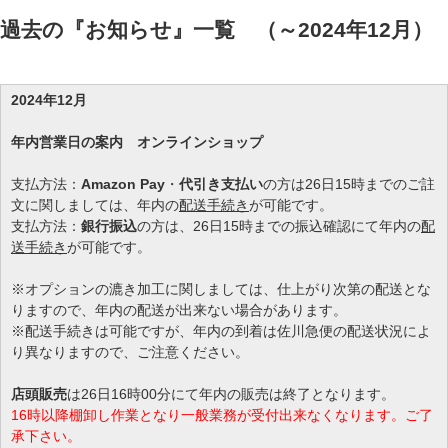
過去の『お知らせ』一覧 （～2024年12月）
2024年12月
年内営業日の案内
オンラインショップ
支払方法：
Amazon Pay
・
代引き支払い
の方は26日15時までのご註
文に関しましては、年内の
配送手続き
が可能です。
支払方法：
銀行振込
の方は、26日15時までの振込確認にて年内の
配
送手続き
が可能です。
※オプションの漉き加工に関しましては、仕上がり次第の配送とな
りますので、年内の配送が出来ない場合があります。
※配送手続きは可能ですが、年内の到着は佐川急便の配送状況によ
り異なりますので、ご注意ください。
店頭販売
は26日16時00分にて年内の販売は終了となります。
16時以降棚卸し作業となり一般業務が受付出来なくなります。ご了
承下さい。