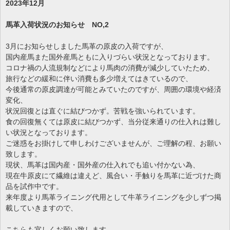
2023年12月
馬革入荷状況のお知らせ NO,2
3月にお知らせしました馬革の原皮の入荷ですが、
国内産馬また国外産馬ともに入りづらい状況となっております。
コロナ禍の人流規制などにより馬肉の消費が減少していたため、
旅行などの緩和に伴い消費も多少増えてはきているので、
今後通常の原皮調達が可能とみていたのですが、周囲の環境や経済
変化、
状況回復とは直ぐに結びつかず。苦戦を強いられています。
食の回復無くては原皮に結びつかず、当分従来通りの仕入れは難し
い状況となっております。
ご迷惑をお掛けして申しわけございませんが、ご理解の程、お願い
致します。
現状、馬革は国内産・国外産の仕入れでも追い付かない為、
現在牛原皮にて繊維は違えど、風合い・手触りを馬革に近づけた商
品を試作中です。
来年度より馬革ライニング代用として牛革ライニングを少しずつ掲
載していきますので、
こちらも宜しくお願い致します。