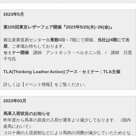
2023年5月
第105回東京レザーフェア開催『2023年5/25(木)･26(金)』
都立産業貿易センター台
東館
4階～7階にて開催。
当社は4階にて出
展
、ご来場お待ちしております。
セミナー開催
講師 アントネッラ・ベルタニン氏 / 講師 日置
千弓氏
TLA(Thinking Leather Action)ブース・セミナー：TLA主催
詳しくは【イベント情報】をご覧ください。
2023年03月
馬革入荷状況のお知らせ
昨年度から馬革の原皮の入荷が通常より減少しております。（国内
産馬において）
コロナ禍の人流規制などにより馬肉の消費が減少していたためとな