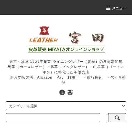
メニュー
東京・浅草 1959年創業 ライニングレザー（裏革）の皮革卸問屋
馬革（ホースレザー）・豚革（ピッグレザー）・山羊革（ゴートス
キン）に特化した革販売店
※お支払方法：Amazon Pay 利用可 ・銀行振込 ・代引き発
送