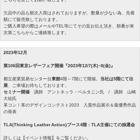
欠品中の品も順次入荷はされておりますが、数量が少ない為、先着
順にて販売致しております。
ご購入希望の際はメールやTEL等にてその旨お伝え頂き、順番が来
次第こちらからご連絡致します。
2023年12月
第106回東京レザーフェア開催『2023年12/7(木)･8(金)』
都立産業貿易センター台
東館
4階～7階にて開催。
当社は5階にて出
展
、ご来場お待ちしております。
セミナー開催
講師 アントネッラ・ベルタニン氏 / 講師 山崎
大祐氏
革コン！革のデザインコンテスト2023 入賞作品展示＆最優秀作品
の発表
TLA(Thinking Leather Action)ブース4階：TLA主催にての抽選会
詳しくは【イベント情報】をご覧ください。