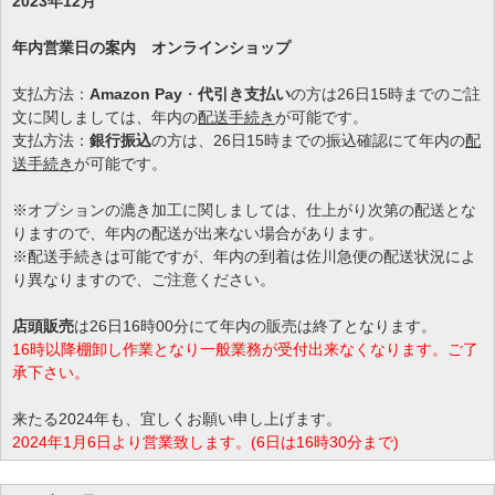
2023年12月
年内営業日の案内
オンラインショップ
支払方法：
Amazon Pay
・
代引き支払い
の方は26日15時までのご註
文に関しましては、年内の
配送手続き
が可能です。
支払方法：
銀行振込
の方は、26日15時までの振込確認にて年内の
配
送手続き
が可能です。
※オプションの漉き加工に関しましては、仕上がり次第の配送とな
りますので、年内の配送が出来ない場合があります。
※配送手続きは可能ですが、年内の到着は佐川急便の配送状況によ
り異なりますので、ご注意ください。
店頭販売
は26日16時00分にて年内の販売は終了となります。
16時以降棚卸し作業となり一般業務が受付出来なくなります。ご了
承下さい。
来たる2024年も、宜しくお願い申し上げます。
2024年1月6日より営業致します。(6日は16時30分まで)