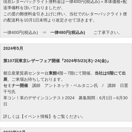
現在レターパックライト便料金は一律400円(税込み)＝本体価格+配
送準備料を頂いておりましたが、
この度の郵便料金引き上げに伴い、当社でのレターパックライト便
の配送料を10月1日未明より改定させて頂きます。
一律400円(税込み) ⇒
一律480円(税込み)
ご了承下さい。
2024年5月
第107回東京レザーフェア開催『2024年5/23(木)･24(金)』
都立産業貿易センター台
東館
4階～7階にて開催。
当社は5階にて出
展
、ご来場お待ちしております。
セミナー開催
講師 アントネッラ・ベルタニン氏 / 講師 日置
千弓氏
革コン！革のデザインコンテスト2024 募集期間：6月1日～6月30
日
詳しくは【イベント情報】をご覧ください。