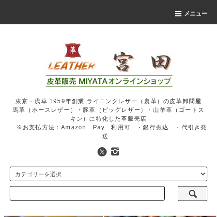
メニュー
東京・浅草 1959年創業 ライニングレザー（裏革）の皮革卸問屋
馬革（ホースレザー）・豚革（ピッグレザー）・山羊革（ゴートス
キン）に特化した革販売店
※お支払方法：Amazon Pay 利用可 ・銀行振込 ・代引き発
送