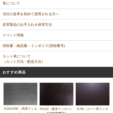
革について
当社の皮革を初めて使用される方へ
皮革製品のお手入れ＆保管方法
イベント情報
領収書・納品書・インボイス(登録番号)
カット革について
（カット方法・配送方法）
おすすめ商品
H1001HM （馬革ラッカ
P4162（豚革ラッカー）
G-09（ゴート革ラッカ