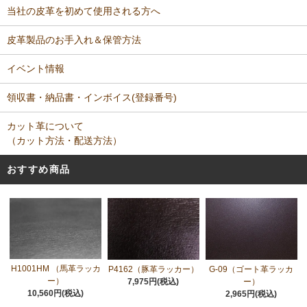
当社の皮革を初めて使用される方へ
皮革製品のお手入れ＆保管方法
イベント情報
領収書・納品書・インボイス(登録番号)
カット革について
（カット方法・配送方法）
おすすめ商品
H1001HM （馬革ラッカ
P4162（豚革ラッカー）
G-09（ゴート革ラッカ
ー）
7,975円(税込)
ー）
10,560円(税込)
2,965円(税込)