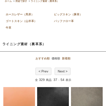
ホーム
>
用途で探す
>
ライニング素材（裏革系）
ホースレザー（馬革）
ピッグスキン（豚革）
ゴートスキン（山羊革）
バッファロー革
牛革
ライニング素材（裏革系）
おすすめ順
価格順
新着順
< Prev
Next >
329
37
54
全
商品
-
表示