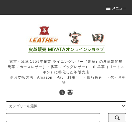
メニュー
東京・浅草 1959年創業 ライニングレザー（裏革）の皮革卸問屋
馬革（ホースレザー）・豚革（ピッグレザー）・山羊革（ゴートス
キン）に特化した革販売店
※お支払方法：Amazon Pay 利用可 ・銀行振込 ・代引き発
送