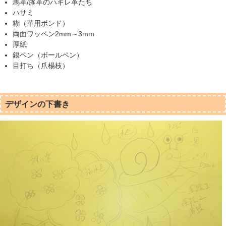
馬革/豚革のハギレ革たち
ハサミ
糊（革用ボンド）
両面ワッペン2mm～3mm
厚紙
銀ペン（ボールペン）
目打ち（爪楊枝）
デザインの下書き