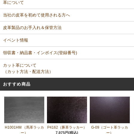
革について
当社の皮革を初めて使用される方へ
皮革製品のお手入れ＆保管方法
イベント情報
領収書・納品書・インボイス(登録番号)
カット革について
（カット方法・配送方法）
おすすめ商品
H1001HM （馬革ラッカ
P4162（豚革ラッカー）
G-09（ゴート革ラッカ
ー）
7,975円(税込)
ー）