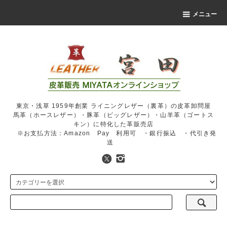
メニュー
東京・浅草 1959年創業 ライニングレザー（裏革）の皮革卸問屋
馬革（ホースレザー）・豚革（ピッグレザー）・山羊革（ゴートス
キン）に特化した革販売店
※お支払方法：Amazon Pay 利用可 ・銀行振込 ・代引き発
送