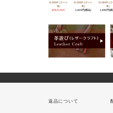
G-30SP (ゴート
G-29SP (ゴート
G-28SP (
革)
革)
革)
SOLD OUT
1,815円(税込)
1,650円(税
返品について