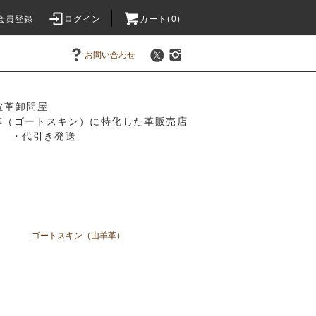
会員登録
ログイン
カート(0)
お問い合わせ
皮革卸問屋
革（ゴートスキン）に特化した革販売店
振込 ・代引き発送
ゴートスキン（山羊革）