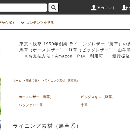
アカウント
プから探す
コンテンツを見る
東京・浅草 1959年創業 ライニングレザー（裏革）の
馬革（ホースレザー）・豚革（ピッグレザー）・山羊
※お支払方法：Amazon Pay 利用可 ・銀行
ホーム
>
用途で探す
>
ライニング素材（裏革系）
ホースレザー（馬革）
ピッグスキン（豚革）
バッファロー革
牛革
ライニング素材（裏革系）