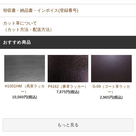
領収書・納品書・インボイス(登録番号)
カット革について
（カット方法・配送方法）
おすすめ商品
H1001HM （馬革ラッカ
P4162（豚革ラッカー）
G-09（ゴート革ラッカ
ー）
7,975円(税込)
ー）
10,560円(税込)
2,965円(税込)
もっと見る