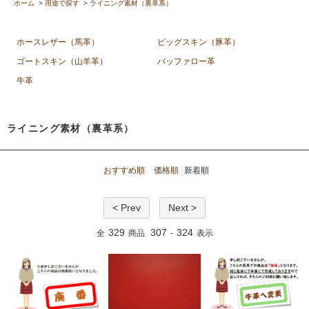
ホーム
>
用途で探す
>
ライニング素材（裏革系）
ホースレザー（馬革）
ピッグスキン（豚革）
ゴートスキン（山羊革）
バッファロー革
牛革
ライニング素材（裏革系）
おすすめ順
価格順
新着順
< Prev
Next >
329
307
324
全
商品
-
表示