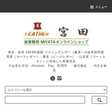
メニュー
東京・浅草 1959年創業 ライニングレザー（裏革）の皮革卸問屋
馬革（ホースレザー）・豚革（ピッグレザー）・山羊革（ゴートス
キン）に特化した革販売店
※お支払方法：Amazon Pay 利用可 ・銀行振込 ・代引き発
送