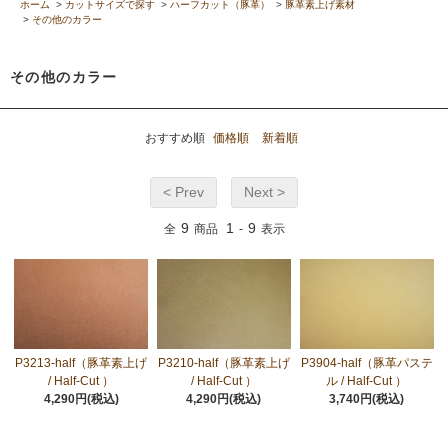
ホーム
>
カットサイズで探す
>
ハーフカット（豚革）
>
豚革素上げ素材
>
その他のカラー
その他のカラー
おすすめ順
価格順
新着順
< Prev
Next >
9
1
9
全
商品
-
表示
P3213-half（豚革素上げ
P3210-half（豚革素上げ
P3904-half（豚革パステ
/ Half-Cut ）
/ Half-Cut ）
ル / Half-Cut ）
4,290円(税込)
4,290円(税込)
3,740円(税込)