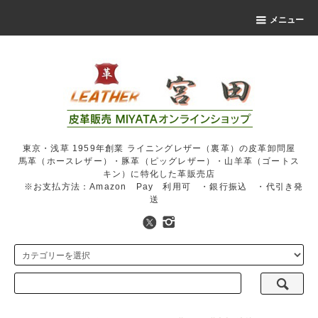
メニュー
東京・浅草 1959年創業 ライニングレザー（裏革）の皮革卸問屋
馬革（ホースレザー）・豚革（ピッグレザー）・山羊革（ゴートス
キン）に特化した革販売店
※お支払方法：Amazon Pay 利用可 ・銀行振込 ・代引き発
送