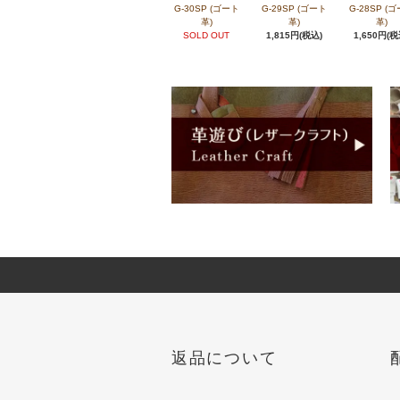
G-30SP (ゴート
G-29SP (ゴート
G-28SP (
革)
革)
革)
SOLD OUT
1,815円(税込)
1,650円(税
返品について