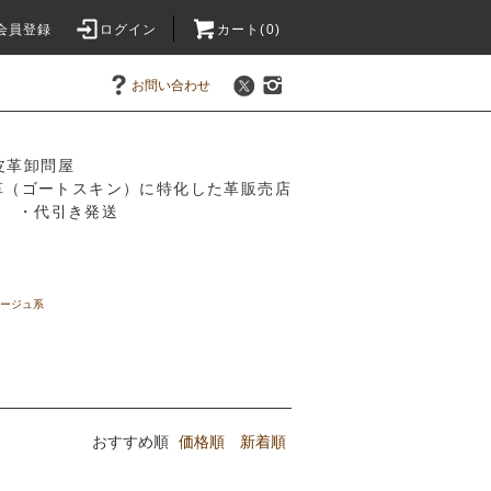
会員登録
ログイン
カート(0)
お問い合わせ
皮革卸問屋
革（ゴートスキン）に特化した革販売店
振込 ・代引き発送
ージュ系
おすすめ順
価格順
新着順