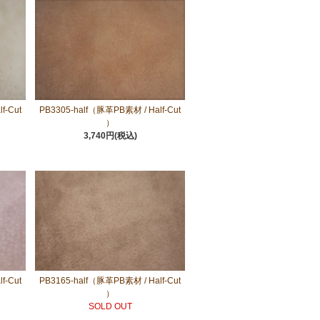
f-Cut
PB3305-half（豚革PB素材 / Half-Cut
）
3,740円(税込)
f-Cut
PB3165-half（豚革PB素材 / Half-Cut
）
SOLD OUT