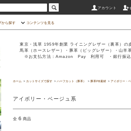
アカウント
プから探す
コンテンツを見る
東京・浅草 1959年創業 ライニングレザー（裏革）の
馬革（ホースレザー）・豚革（ピッグレザー）・山羊
※お支払方法：Amazon Pay 利用可 ・銀行
ホーム
>
カットサイズで探す
>
ハーフカット（豚革）
>
豚革PB素材
>
アイボリー・ベ
アイボリー・ベージュ系
6
全
商品