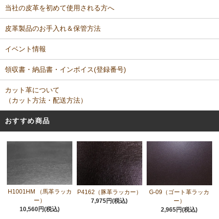
当社の皮革を初めて使用される方へ
皮革製品のお手入れ＆保管方法
イベント情報
領収書・納品書・インボイス(登録番号)
カット革について
（カット方法・配送方法）
おすすめ商品
H1001HM （馬革ラッカ
P4162（豚革ラッカー）
G-09（ゴート革ラッカ
ー）
7,975円(税込)
ー）
10,560円(税込)
2,965円(税込)