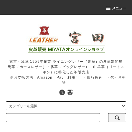
メニュー
東京・浅草 1959年創業 ライニングレザー（裏革）の皮革卸問屋
馬革（ホースレザー）・豚革（ピッグレザー）・山羊革（ゴートス
キン）に特化した革販売店
※お支払方法：Amazon Pay 利用可 ・銀行振込 ・代引き発
送